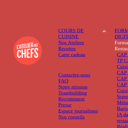
COURS DE
FORM
CUISINE
DIGI
Nos Ateliers
Forma
Recettes
Restau
Carte cadeau
CAP 
TP C
Cuis
CAP P
Contactez-nous
CAP 
FAQ
CAP 
Notre mission
Cuis
Teambuilding
Somm
Recrutement
Métie
Presse
Baris
Espace journalistes
IA da
Nos conseils
resta
Réali