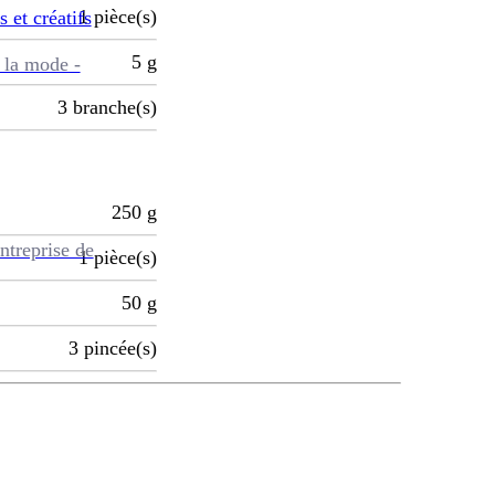
1
pièce(s)
s et créatifs
5
g
 la mode -
3
branche(s)
250
g
ntreprise de
1
pièce(s)
50
g
3
pincée(s)