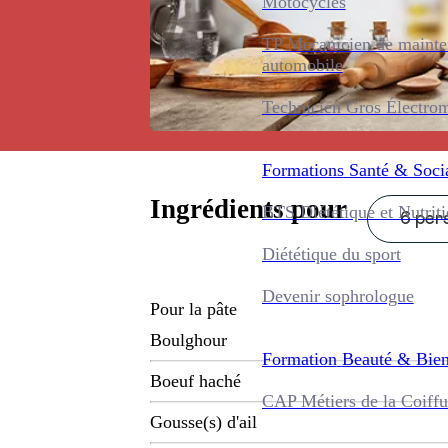
Motocycles
TP Mécanicien de maint
automobile
Technicien Gros Électro
Formations
Santé & Soci
Ingrédients pour
BTS Diététique et Nutrit
6 pers
Diététique du sport
Devenir sophrologue
Pour la pâte
Boulghour
Formation
Beauté & Bien
Boeuf haché
CAP Métiers de la Coiffu
Gousse(s) d'ail