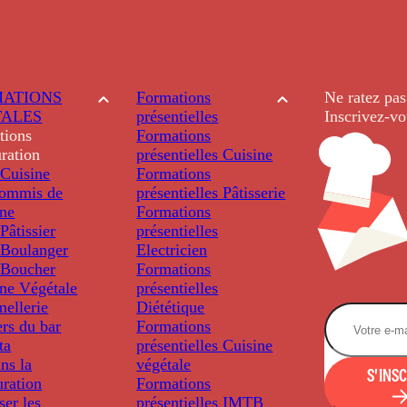
ATIONS
Formations
Ne ratez pas
TALES
présentielles
Inscrivez-vo
tions
Formations
ration
présentielles
Cuisine
Cuisine
Formations
ommis de
présentielles
Pâtisserie
ine
Formations
âtissier
présentielles
Boulanger
Electricien
Boucher
Formations
ine Végétale
présentielles
ellerie
Diététique
rs du bar
Formations
ta
présentielles
Cuisine
ns la
végétale
S'INS
uration
Formations
ser les
présentielles
IMTB