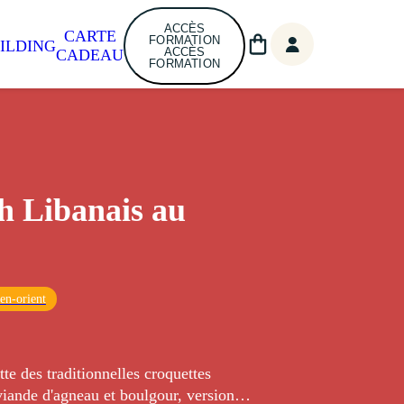
ACCÈS
CARTE
FORMATION
ILDING
ACCÈS
CADEAU
FORMATION
 Libanais au
en-orient
tte des traditionnelles croquettes
viande d'agneau et boulgour, version