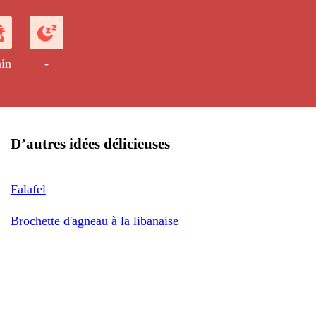
 populaires dans les fameux Mezzé ou
in
-
D’autres idées délicieuses
Falafel
Brochette d'agneau à la libanaise