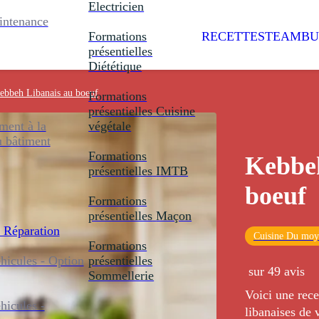
Electricien
intenance
Formations
RECETTES
TEAMBU
présentielles
Diététique
ebbeh Libanais au boeuf
Formations
présentielles
Cuisine
ent à la
végétale
u bâtiment
Formations
Kebbeh
présentielles
IMTB
boeuf
Formations
présentielles
Maçon
 Réparation
Cuisine Du moy
Formations
icules - Option
présentielles
sur 49 avis
Sommellerie
Voici une rece
icules -
libanaises de 