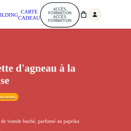
ACCÈS
CARTE
FORMATION
ILDING
ACCÈS
CADEAU
FORMATION
tte d'agneau à la
ise
en-orient
 de viande haché, parfumé au paprika
.