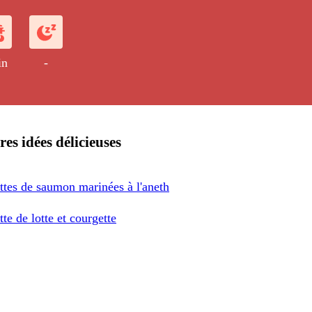
in
-
res idées délicieuses
ttes de saumon marinées à l'aneth
te de lotte et courgette