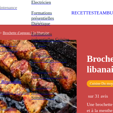
Electricien
intenance
Formations
RECETTES
TEAMBU
présentielles
Diététique
>
Brochette d'agneau à la libanaise
Formations
présentielles
Cuisine
ent à la
végétale
u bâtiment
Formations
Broche
présentielles
IMTB
libana
Formations
présentielles
Maçon
 Réparation
Cuisine Du moy
Formations
icules - Option
présentielles
sur 31 avis
Sommellerie
Une brochette
icules -
et à la menthe