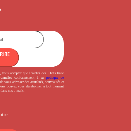
CRIRE
, vous acceptez que L’atelier des Chefs traite
sonnelles conformément à sa
politique de
de vous adresser des actualités, nouveautés et
 Vous pouvez vous désabonner à tout moment
s dans nos e-mails.
otre