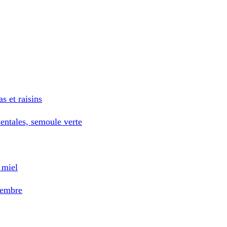
s et raisins
entales, semoule verte
 miel
gembre