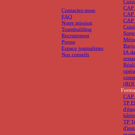
Cuis
CAP P
Contactez-nous
CAP 
FAQ
CAP 
Notre mission
Cuis
Teambuilding
Somm
Recrutement
Métie
Presse
Baris
Espace journalistes
IA da
Nos conseils
resta
Réali
opéra
comp
(ROC
Forma
CAP 
TP El
d'éq
bâti
TP T
d'ins
main