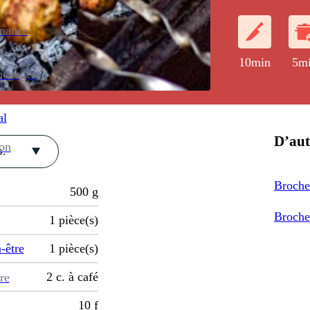
enance
10min
5m
ménager
al
D’aut
ion
.
Broche
500
g
Brochet
1
pièce(s)
-être
1
pièce(s)
2
c. à café
re
10
f