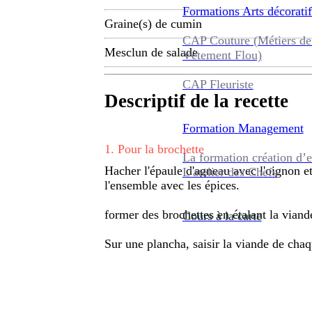
Formations
Arts décoratif
Graine(s) de cumin
CAP Couture (Métiers de
Mesclun de salade
Vêtement Flou)
CAP Fleuriste
Descriptif de la recette
Formation
Management
1
.
Pour la brochette
La formation création d’e
Hacher l'épaule d'agneau avec l'oignon et
L’atelier des Chefs
l'ensemble avec les épices.
former des brochettes en étalant la viande
Cours à la carte
Sur une plancha, saisir la viande de chaqu