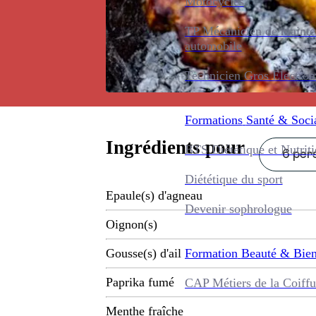
Motocycles
TP Mécanicien de maint
automobile
Technicien Gros Électro
Formations
Santé & Soci
Ingrédients pour
BTS Diététique et Nutrit
6 pers
Diététique du sport
Epaule(s) d'agneau
Devenir sophrologue
Oignon(s)
Formation
Beauté & Bien
Gousse(s) d'ail
Paprika fumé
CAP Métiers de la Coiffu
Menthe fraîche