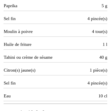
Paprika
5
g
Sel fin
4
pincée(s)
Moulin à poivre
4
tour(s)
Huile de friture
1
l
Tahini ou crème de sésame
40
g
Citron(s) jaune(s)
1
pièce(s)
Sel fin
4
pincée(s)
Eau
10
cl