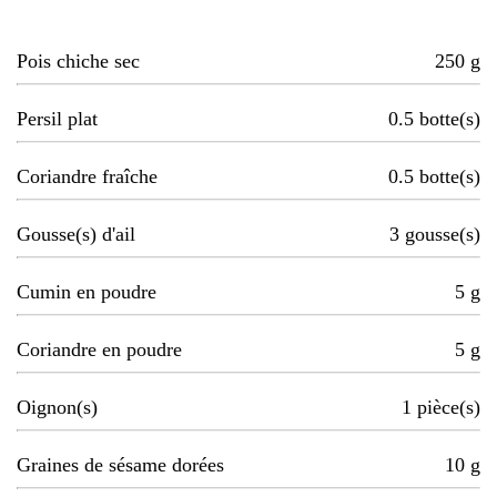
Pois chiche sec
250
g
Persil plat
0.5
botte(s)
Coriandre fraîche
0.5
botte(s)
Gousse(s) d'ail
3
gousse(s)
Cumin en poudre
5
g
Coriandre en poudre
5
g
Oignon(s)
1
pièce(s)
Graines de sésame dorées
10
g