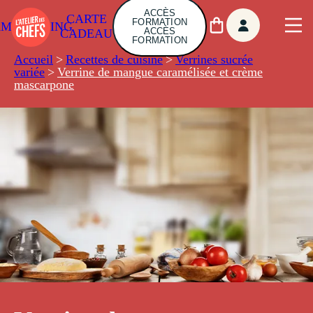
ACCÈS
CARTE
FORMATION
AMBUILDING
ACCÈS
CADEAU
FORMATION
Accueil
>
Recettes de cuisine
>
Verrines sucrée
variée
>
Verrine de mangue caramélisée et crème
mascarpone