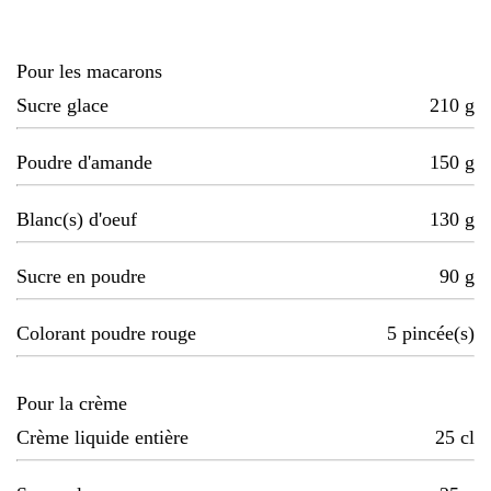
Pour les macarons
Sucre glace
210
g
Poudre d'amande
150
g
Blanc(s) d'oeuf
130
g
Sucre en poudre
90
g
Colorant poudre rouge
5
pincée(s)
Pour la crème
Crème liquide entière
25
cl