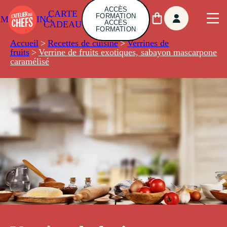
ACCÈS
CARTE
FORMATION
AMBUILDING
ACCÈS
CADEAU
FORMATION
Accueil
>
Recettes de cuisine
>
Verrines de
fruits
>
Verrine de fruits exotiques, sabayon mascarpone
caramélisé