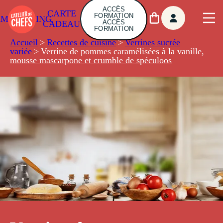
ACCÈS
CARTE
FORMATION
AMBUILDING
ACCÈS
CADEAU
FORMATION
Accueil
>
Recettes de cuisine
>
Verrines sucrée
variée
>
Verrine de pommes caramélisées à la vanille,
mousse mascarpone et crumble de spéculoos