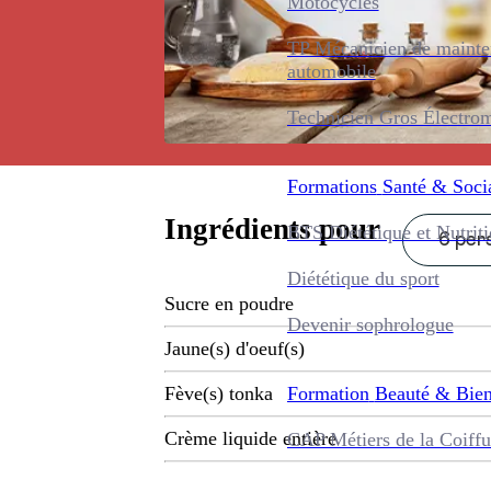
Motocycles
TP Mécanicien de maint
automobile
Technicien Gros Électro
Formations
Santé & Soci
Ingrédients pour
BTS Diététique et Nutrit
6 pers
Diététique du sport
Sucre en poudre
Devenir sophrologue
Jaune(s) d'oeuf(s)
Formation
Beauté & Bien
Fève(s) tonka
Crème liquide entière
CAP Métiers de la Coiffu