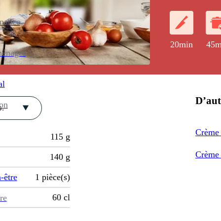
la fève tonka.
enance
20min
45m
ménager
al
D’aut
ion
.
Crème 
115
g
Crème b
140
g
-être
1
pièce(s)
60
cl
re