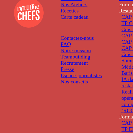
Nos Ateliers
Forma
Recettes
Restau
Carte cadeau
CAP 
TP C
Cuis
CAP P
Contactez-nous
CAP 
FAQ
CAP 
Notre mission
Cuis
Teambuilding
Somm
Recrutement
Métie
Presse
Baris
Espace journalistes
IA da
Nos conseils
resta
Réali
opéra
comp
(ROC
Forma
CAP 
TP El