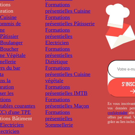
tions
Formations
ration
présentielles
Cuisine
Cuisine
Formations
ommis de
présentielles
Pâtisserie
ine
Formations
âtissier
présentielles
Boulanger
Electricien
Boucher
Formations
ine Végétale
présentielles
ellerie
Diététique
rs du bar
Formations
ta
présentielles
Cuisine
ns la
végétale
S'INS
uration
Formations
ser les
présentielles
IMTB
tions
Formations
En vous inscrivant
tables courantes
présentielles
Maçon
vos données per
C) d'une TPE
Formations
confidentialité
afin 
offres par email.
tions
Bâtiment
présentielles
grâce au lien inclu
Electricien
Sommellerie
ectricien