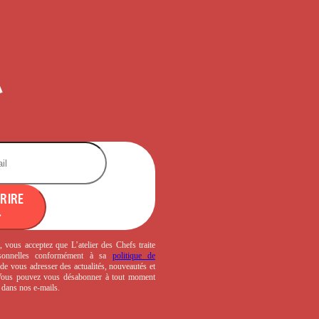
CRIRE
, vous acceptez que L’atelier des Chefs traite
sonnelles conformément à sa
politique de
de vous adresser des actualités, nouveautés et
 Vous pouvez vous désabonner à tout moment
s dans nos e-mails.