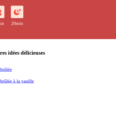
in
20min
res idées délicieuses
brûlée
rûlée à la vanille