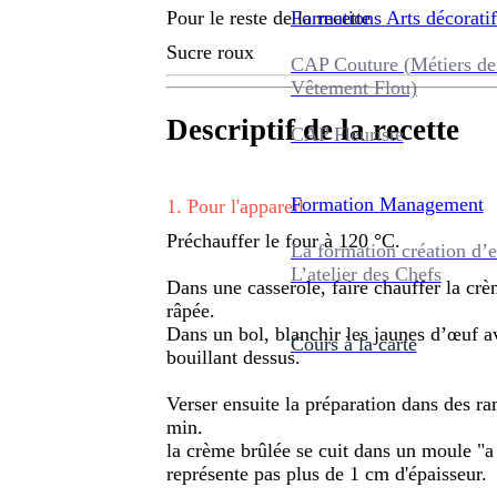
Formations
Arts décoratif
Pour le reste de la recette
Sucre roux
CAP Couture (Métiers de
Vêtement Flou)
Descriptif de la recette
CAP Fleuriste
Formation
Management
1
.
Pour l'appareil
Préchauffer le four à 120 °C.
La formation création d’e
L’atelier des Chefs
Dans une casserole, faire chauffer la cr
râpée.
Dans un bol, blanchir les jaunes d’œuf ave
Cours à la carte
bouillant dessus.
Verser ensuite la préparation dans des r
min.
la crème brûlée se cuit dans un moule "a
représente pas plus de 1 cm d'épaisseur.