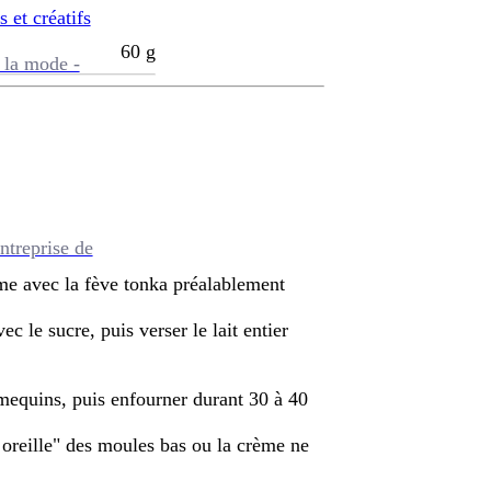
s et créatifs
60
g
 la mode -
ntreprise de
ème avec la fève tonka préalablement
c le sucre, puis verser le lait entier
amequins, puis enfourner durant 30 à 40
 oreille" des moules bas ou la crème ne