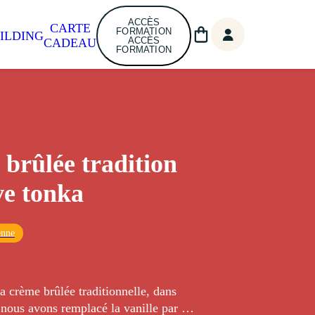
ACCÈS
CARTE
FORMATION
ILDING
ACCÈS
CADEAU
FORMATION
brûlée tradition
ève tonka
enne
la crème brûlée traditionnelle, dans
 nous avons remplacé la vanille par de