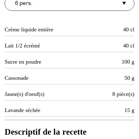
6 pers.
Crème liquide entière
40
cl
Lait 1/2 écrémé
40
cl
Sucre en poudre
100
g
Cassonade
50
g
Jaune(s) d'oeuf(s)
8
pièce(s)
Lavande séchée
15
g
Descriptif de la recette