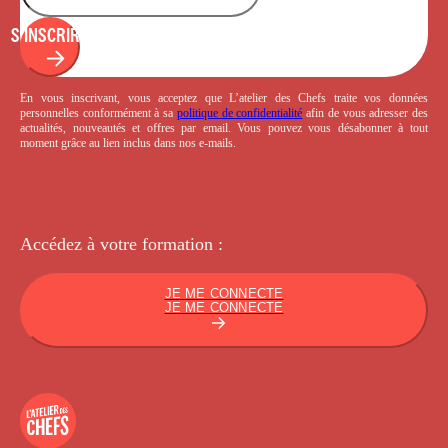
S'INSCRIRE
En vous inscrivant, vous acceptez que L’atelier des Chefs traite vos données
personnelles conformément à sa
politique de confidentialité
afin de vous adresser des
actualités, nouveautés et offres par email. Vous pouvez vous désabonner à tout
moment grâce au lien inclus dans nos e-mails.
Accédez à votre
formation :
JE ME CONNECTE
JE ME CONNECTE