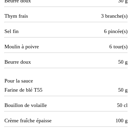
Beurre doux
30
g
Thym frais
3
branche(s)
Sel fin
6
pincée(s)
Moulin à poivre
6
tour(s)
Beurre doux
50
g
Pour la sauce
Farine de blé T55
50
g
Bouillon de volaille
50
cl
Crème fraîche épaisse
100
g