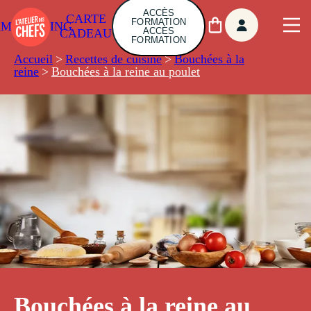
ACCÈS
CARTE
FORMATION
AMBUILDING
ACCÈS
CADEAU
FORMATION
Accueil
>
Recettes de cuisine
>
Bouchées à la
reine
>
Bouchées à la reine au poulet
Bouchées à la reine au