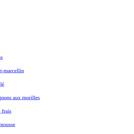
as
t-marcellin
lé
gnons aux morilles
 frais
emousse