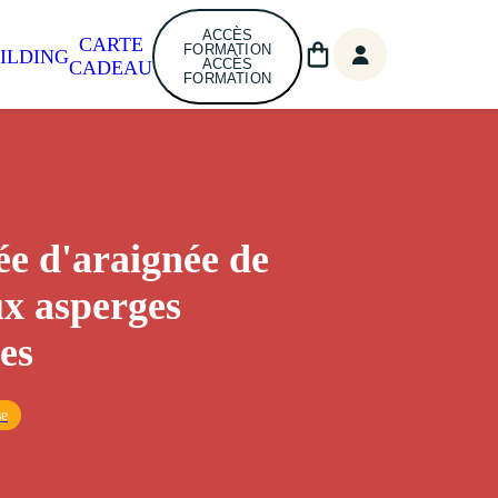
ACCÈS
CARTE
FORMATION
ILDING
ACCÈS
CADEAU
FORMATION
e d'araignée de
x asperges
es
se