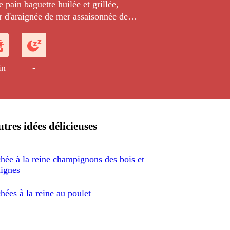
 pain baguette huilée et grillée,
r d'araignée de mer assaisonnée de
levée et de ciboulette, accompagnée
'asperge blanche fondante.
in
-
tres idées délicieuses
hée à la reine champignons des bois et
aignes
hées à la reine au poulet