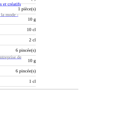
s et créatifs
1
pièce(s)
 la mode -
10
g
10
cl
2
cl
6
pincée(s)
ntreprise de
10
g
6
pincée(s)
1
cl