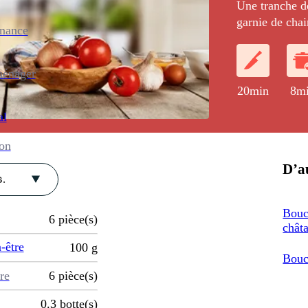
Une tranche de
garnie de chai
enance
mayonnaise re
d'une pointe d
ménager
20min
8m
al
ion
D’au
.
Bouc
6
pièce(s)
chât
-être
100
g
Bouc
re
6
pièce(s)
0.3
botte(s)