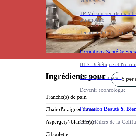
Motocycles
TP Mécanicien de maint
automobile
Technicien Gros Électro
Formations
Santé & Soci
BTS Diététique et Nutrit
Ingrédients pour
Diététique du sport
6 pers
Devenir sophrologue
Tranche(s) de pain
Formation
Beauté & Bien
Chair d'araignée de mer
CAP Métiers de la Coiffu
Asperge(s) blanche(s)
Ciboulette