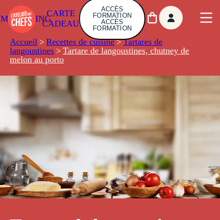
ACCÈS
CARTE
FORMATION
AMBUILDING
ACCÈS
CADEAU
FORMATION
Accueil
>
Recettes de cuisine
>
Tartares de
langoustines
>
Tartare de langoustines, chutney de
melon au porto