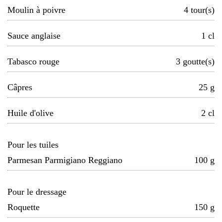
Moulin à poivre
4
tour(s)
Sauce anglaise
1
cl
Tabasco rouge
3
goutte(s)
Câpres
25
g
Huile d'olive
2
cl
Pour les tuiles
Parmesan Parmigiano Reggiano
100
g
Pour le dressage
Roquette
150
g