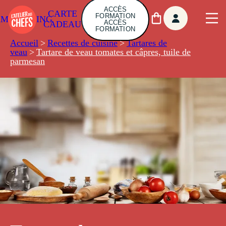
ACCÈS
CARTE
FORMATION
AMBUILDING
ACCÈS
CADEAU
FORMATION
Accueil
>
Recettes de cuisine
>
Tartares de
veau
>
Tartare de veau tomates et câpres, tuile de
parmesan