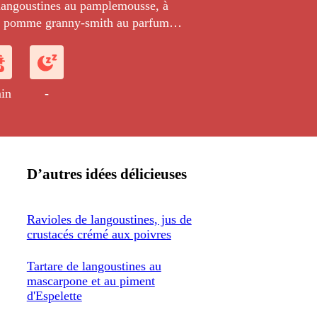
 langoustines au pamplemousse, à
 la pomme granny-smith au parfum
compagné d'une langoustine rôtie au
servi avec une vinaigrette de fumet de
t et d'huile d'olive.
in
-
D’autres idées délicieuses
Ravioles de langoustines, jus de
crustacés crémé aux poivres
Tartare de langoustines au
mascarpone et au piment
d'Espelette