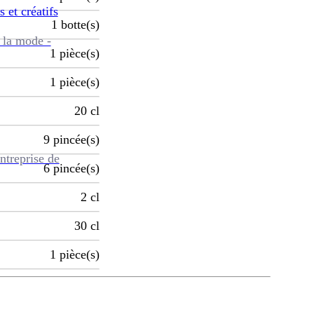
s et créatifs
1
botte(s)
 la mode -
1
pièce(s)
1
pièce(s)
20
cl
9
pincée(s)
ntreprise de
6
pincée(s)
2
cl
30
cl
1
pièce(s)