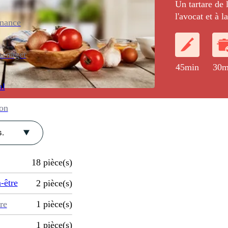
Un tartare de
l'avocat et à
enance
d'estragon, ac
four, le tout 
carapaces rédui
ménager
45min
30m
al
ion
.
18
pièce(s)
-être
2
pièce(s)
re
1
pièce(s)
1
pièce(s)