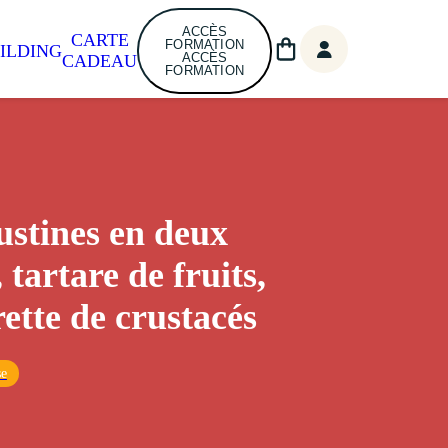
ACCÈS
CARTE
FORMATION
ILDING
ACCÈS
CADEAU
FORMATION
stines en deux
 tartare de fruits,
rette de crustacés
se