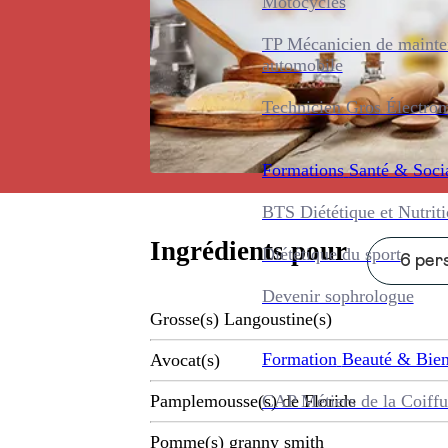
Motocycles
TP Mécanicien de maint
automobile
Technicien Gros Électro
Formations
Santé & Soci
BTS Diététique et Nutrit
Ingrédients pour
Diététique du sport
6 pers
Devenir sophrologue
Grosse(s) Langoustine(s)
Formation
Beauté & Bien
Avocat(s)
CAP Métiers de la Coiffu
Pamplemousse(s) de Floride
Pomme(s) granny smith