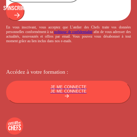
S'INSCRIRE
En vous inscrivant, vous acceptez que L’atelier des Chefs traite vos données
personnelles conformément à sa
politique de confidentialité
afin de vous adresser des
actualités, nouveautés et offres par email. Vous pouvez vous désabonner à tout
moment grâce au lien inclus dans nos e-mails.
Accédez à votre
formation :
JE ME CONNECTE
JE ME CONNECTE