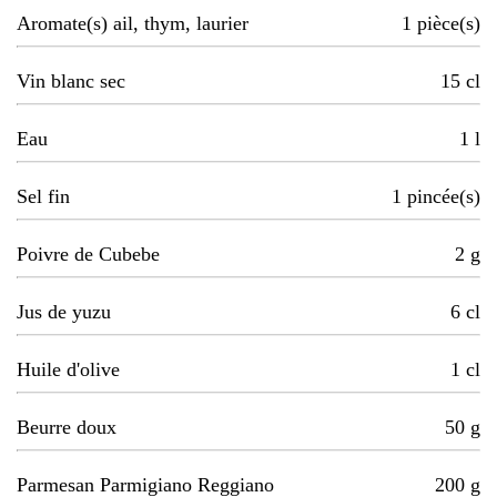
Aromate(s) ail, thym, laurier
1
pièce(s)
Vin blanc sec
15
cl
Eau
1
l
Sel fin
1
pincée(s)
Poivre de Cubebe
2
g
Jus de yuzu
6
cl
Huile d'olive
1
cl
Beurre doux
50
g
Parmesan Parmigiano Reggiano
200
g