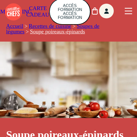
ACCÈS
CARTE
FORMATION
AMBUILDING
ACCÈS
CADEAU
FORMATION
Accueil
>
Recettes de cuisine
>
Soupes de
légumes
>
Soupe poireaux-épinards
Soupe poireaux-épinards