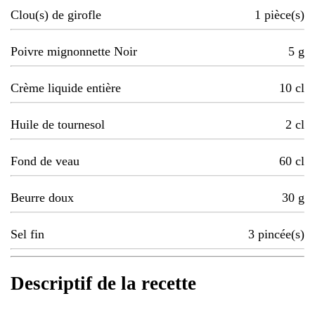
Clou(s) de girofle
1
pièce(s)
Poivre mignonnette Noir
5
g
Crème liquide entière
10
cl
Huile de tournesol
2
cl
Fond de veau
60
cl
Beurre doux
30
g
Sel fin
3
pincée(s)
Descriptif de la recette