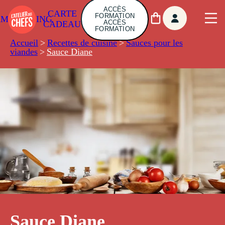
ACCÈS
CARTE
FORMATION
AMBUILDING
ACCÈS
CADEAU
FORMATION
Accueil
>
Recettes de cuisine
>
Sauces pour les
viandes
>
Sauce Diane
Sauce Diane