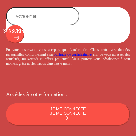
S'INSCRIRE
En vous inscrivant, vous acceptez que L’atelier des Chefs traite vos données
personnelles conformément à sa
politique de confidentialité
afin de vous adresser des
actualités, nouveautés et offres par email. Vous pouvez vous désabonner à tout
moment grâce au lien inclus dans nos e-mails.
Accédez à votre
formation :
JE ME CONNECTE
JE ME CONNECTE