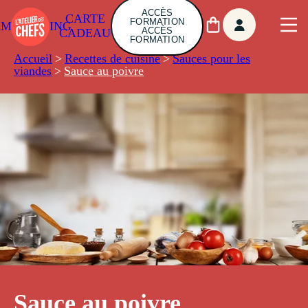
ACCÈS
CARTE
FORMATION
AMBUILDING
ACCÈS
CADEAU
FORMATION
Accueil
>
Recettes de cuisine
>
Sauces pour les
viandes
>
Sauce au poivre
Sauce au poivre