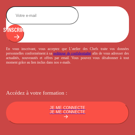
S'INSCRIRE
En vous inscrivant, vous acceptez que L’atelier des Chefs traite vos données
personnelles conformément à sa
politique de confidentialité
afin de vous adresser des
actualités, nouveautés et offres par email. Vous pouvez vous désabonner à tout
moment grâce au lien inclus dans nos e-mails.
Accédez à votre
formation :
JE ME CONNECTE
JE ME CONNECTE