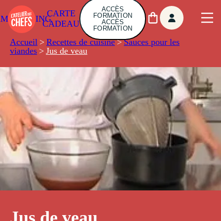
ACCÈS
CARTE
FORMATION
AMBUILDING
ACCÈS
CADEAU
FORMATION
Accueil
>
Recettes de cuisine
>
Sauces pour les
viandes
>
Jus de veau
Jus de veau