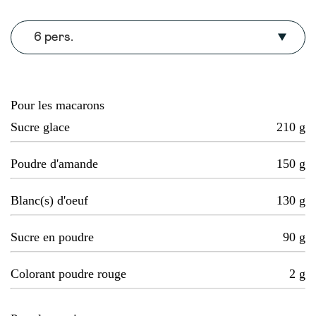
6 pers.
Pour les macarons
Sucre glace
210
g
Poudre d'amande
150
g
Blanc(s) d'oeuf
130
g
Sucre en poudre
90
g
Colorant poudre rouge
2
g