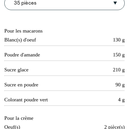
35 pièces
Pour les macarons
Blanc(s) d'oeuf
130
g
Poudre d'amande
150
g
Sucre glace
210
g
Sucre en poudre
90
g
Colorant poudre vert
4
g
Pour la crème
Oeuf(s)
2
pièce(s)