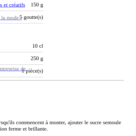
150
g
s et créatifs
5
goutte(s)
 la mode -
10
cl
250
g
ntreprise de
1
pièce(s)
orsqu'ils commencent à monter, ajouter le sucre semoule
ion ferme et brillante.