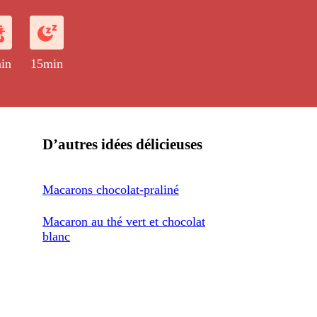
in
15min
D’autres idées délicieuses
Macarons chocolat-praliné
Macaron au thé vert et chocolat
blanc