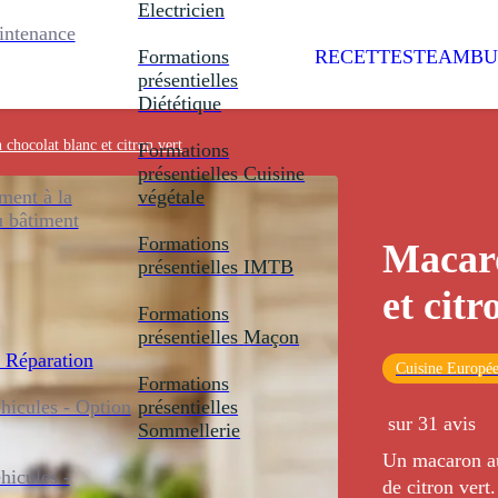
Electricien
intenance
Formations
RECETTES
TEAMBU
présentielles
Diététique
chocolat blanc et citron vert
Formations
présentielles
Cuisine
ent à la
végétale
u bâtiment
Formations
Macaro
présentielles
IMTB
et citr
Formations
présentielles
Maçon
 Réparation
Cuisine Europé
Formations
icules - Option
présentielles
sur 31 avis
Sommellerie
Un macaron au
icules -
de citron vert.