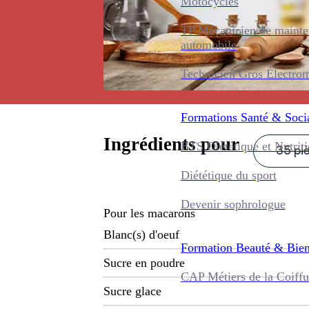
Motocycles
TP Mécanicien de maint
automobile
Technicien Gros Électro
Formations
Santé & Soci
Ingrédients pour
BTS Diététique et Nutrit
35 pi
Diététique du sport
Devenir sophrologue
Pour les macarons
Blanc(s) d'oeuf
Formation
Beauté & Bien
Sucre en poudre
CAP Métiers de la Coiffu
Sucre glace