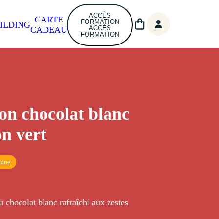
ACCÈS
CARTE
FORMATION
ILDING
ACCÈS
CADEAU
FORMATION
n chocolat blanc
on vert
enne
 chocolat blanc rafraîchi aux zestes