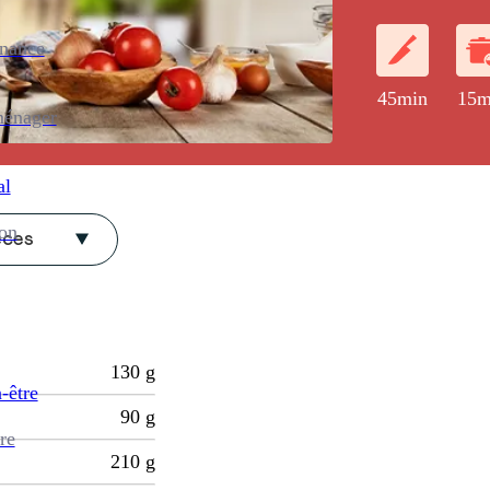
enance
45min
15m
ménager
al
ion
èces
130
g
-être
90
g
re
210
g