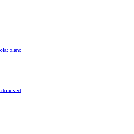
olat blanc
itron vert