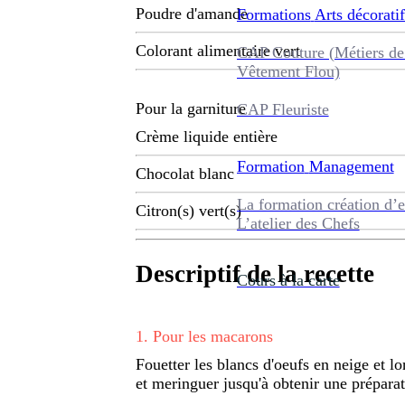
Poudre d'amande
Formations
Arts décoratif
Colorant alimentaire vert
CAP Couture (Métiers de
Vêtement Flou)
Pour la garniture
CAP Fleuriste
Crème liquide entière
Formation
Management
Chocolat blanc
La formation création d’e
Citron(s) vert(s)
L’atelier des Chefs
Descriptif de la recette
Cours à la carte
1
.
Pour les macarons
Fouetter les blancs d'oeufs en neige et l
et meringuer jusqu'à obtenir une préparat