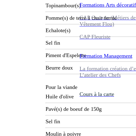
Formations
Arts décoratif
Topinambour(s)
CAP Couture (Métiers de
Pomme(s) de terre à chair ferme
Vêtement Flou)
Echalote(s)
CAP Fleuriste
Sel fin
Piment d'Espelette
Formation
Management
Beurre doux
La formation création d’e
L’atelier des Chefs
Pour la viande
Cours à la carte
Huile d'olive
Pavé(s) de boeuf de 150g
Sel fin
Moulin à poivre