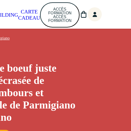
ACCÈS
CARTE
FORMATION
ILDING
ACCÈS
CADEAU
FORMATION
ggiano
e boeuf juste
 écrasée de
mbours et
e de Parmigiano
ano