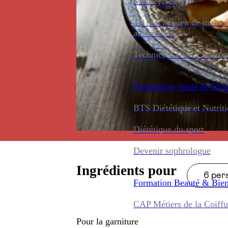
Motocycles
TP Mécanicien de maint
automobile
Technicien Gros Électro
Formations
Santé & Soci
BTS Diététique et Nutrit
Diététique du sport
Devenir sophrologue
Ingrédients pour
6 pers
Formation
Beauté & Bien
CAP Métiers de la Coiffu
Pour la garniture