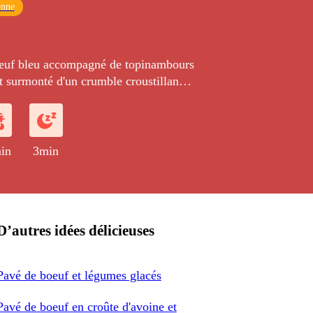
enne
œuf bleu accompagné de topinambours
ut surmonté d'un crumble croustillant
in
3min
D’autres idées délicieuses
Pavé de boeuf et légumes glacés
Pavé de boeuf en croûte d'avoine et