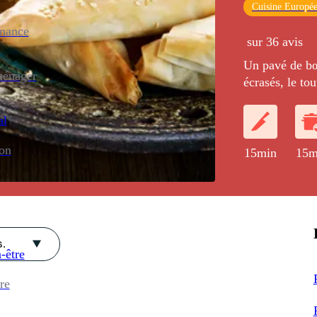
Cuisine Europé
enance
sur 36 avis
Un pavé de b
ménager
écrasés, le to
au parmesan.
al
ion
15min
15m
.
-être
re