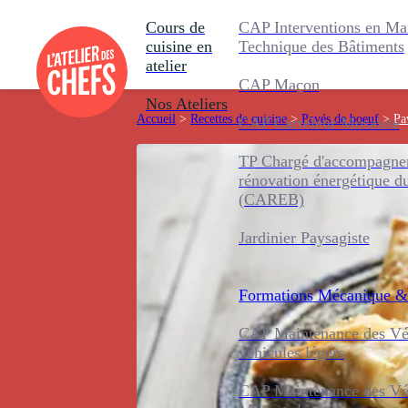
Cours de
CAP Interventions en Ma
cuisine en
Technique des Bâtiments
atelier
CAP Maçon
Nos Ateliers
Accueil
>
Recettes de cuisine
>
Pavés de boeuf
>
Pa
CAP Carreleur Mosaïste
TP Chargé d'accompagnem
rénovation énergétique d
(CAREB)
Jardinier Paysagiste
Formations
Mécanique &
CAP Maintenance des Véh
véhicules légers
CAP Maintenance des Véh