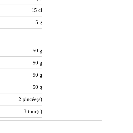
15
cl
5
g
50
g
50
g
50
g
50
g
2
pincée(s)
3
tour(s)