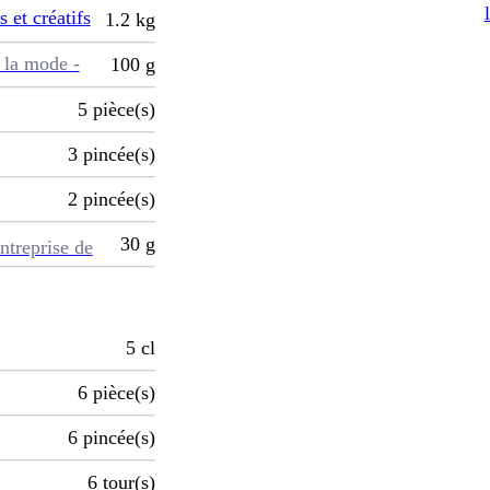
s et créatifs
1.2
kg
 la mode -
100
g
5
pièce(s)
3
pincée(s)
2
pincée(s)
30
g
ntreprise de
5
cl
6
pièce(s)
6
pincée(s)
6
tour(s)