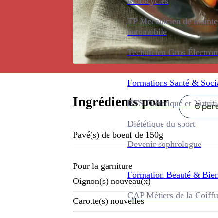
Motocycles
TP Mécanicien de maint
automobile
Technicien Gros Électro
Formations
Santé & Soci
Ingrédients pour
BTS Diététique et Nutrit
6 pers
Diététique du sport
Pavé(s) de boeuf de 150g
Devenir sophrologue
Pour la garniture
Formation
Beauté & Bien
Oignon(s) nouveau(x)
CAP Métiers de la Coiffu
Carotte(s) nouvelles