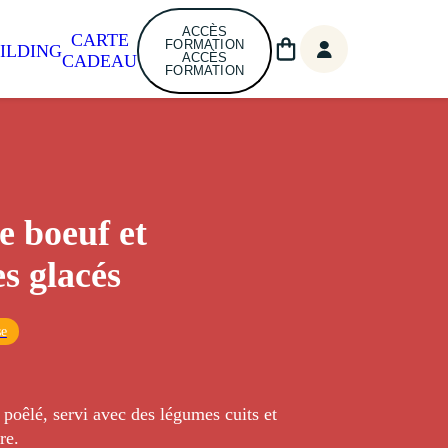
ACCÈS
CARTE
FORMATION
ILDING
ACCÈS
CADEAU
FORMATION
e boeuf et
s glacés
se
poêlé, servi avec des légumes cuits et
re.