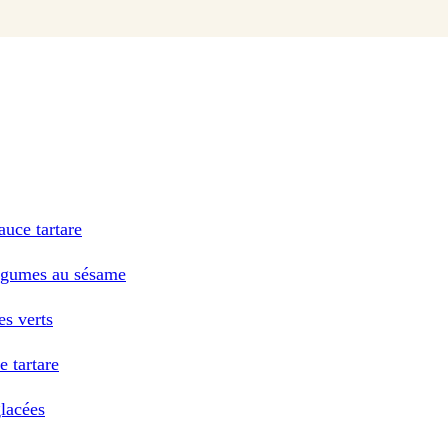
auce tartare
légumes au sésame
s verts
e tartare
glacées