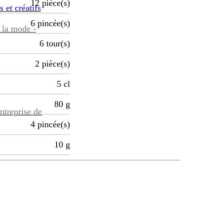
12
pièce(s)
s et créatifs
6
pincée(s)
 la mode -
6
tour(s)
2
pièce(s)
5
cl
80
g
ntreprise de
4
pincée(s)
10
g