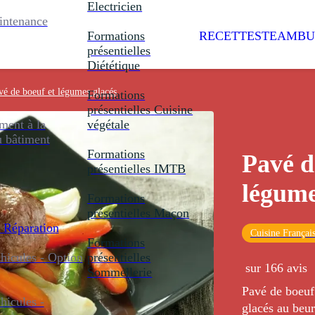
Electricien
intenance
Formations
RECETTES
TEAMBU
présentielles
Diététique
vé de boeuf et légumes glacés
Formations
présentielles
Cuisine
ent à la
végétale
u bâtiment
Formations
Pavé d
présentielles
IMTB
légume
Formations
présentielles
Maçon
 Réparation
Cuisine Françai
Formations
icules - Option
présentielles
sur 166 avis
Sommellerie
Pavé de boeuf 
icules -
glacés au beur