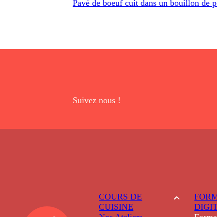
Pavé de boeuf cuit dans un bouillon de p
Suivez nous !
COURS DE
FORM
CUISINE
DIGI
Nos Ateliers
Forma