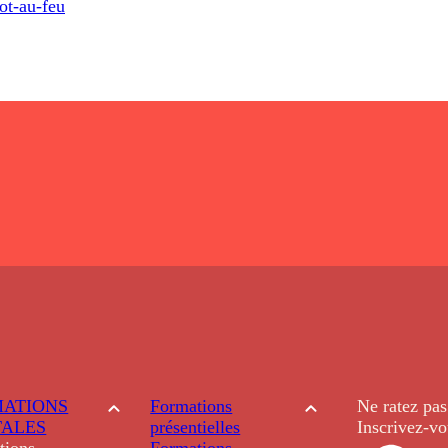
ot-au-feu
ATIONS
Formations
Ne ratez pas
TALES
présentielles
Inscrivez-vo
tions
Formations