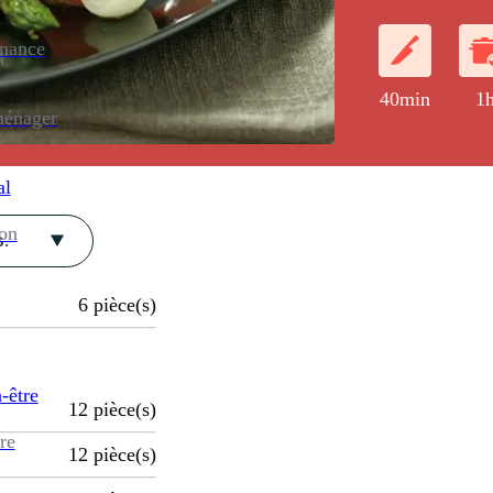
enance
40min
1
ménager
al
ion
.
6
pièce(s)
-être
12
pièce(s)
re
12
pièce(s)