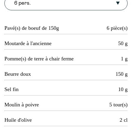
6 pers.
Pavé(s) de boeuf de 150g
6
pièce(s)
Moutarde à l'ancienne
50
g
Pomme(s) de terre à chair ferme
1
g
Beurre doux
150
g
Sel fin
10
g
Moulin à poivre
5
tour(s)
Huile d'olive
2
cl