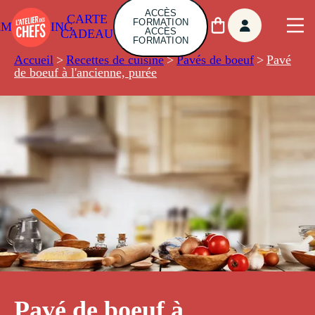
ACCÈS
CARTE
FORMATION
AMBUILDING
ACCÈS
CADEAU
FORMATION
Accueil
>
Recettes de cuisine
>
Pavés de boeuf
>
Pavé
de boeuf à l'ancienne, purée
Pavé de boeuf à