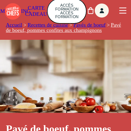
ACCÈS
CARTE
FORMATION
AMBUILDING
ACCÈS
CADEAU
FORMATION
Accueil
>
Recettes de cuisine
>
Pavés de boeuf
>
Pavé
de boeuf, pommes confites aux champignons
Pavé de boeuf, pommes