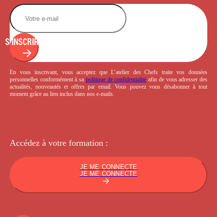
S'INSCRIRE
En vous inscrivant, vous acceptez que L’atelier des Chefs traite vos données
personnelles conformément à sa
politique de confidentialité
afin de vous adresser des
actualités, nouveautés et offres par email. Vous pouvez vous désabonner à tout
moment grâce au lien inclus dans nos e-mails.
Accédez à votre
formation :
JE ME CONNECTE
JE ME CONNECTE