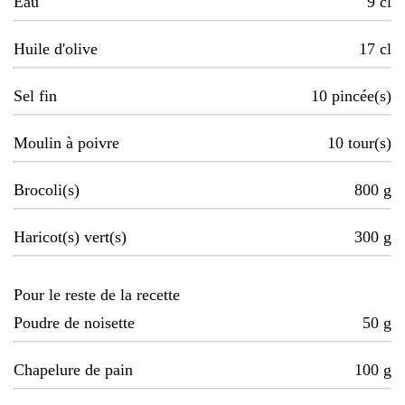
Eau
9
cl
Huile d'olive
17
cl
Sel fin
10
pincée(s)
Moulin à poivre
10
tour(s)
Brocoli(s)
800
g
Haricot(s) vert(s)
300
g
Pour le reste de la recette
Poudre de noisette
50
g
Chapelure de pain
100
g