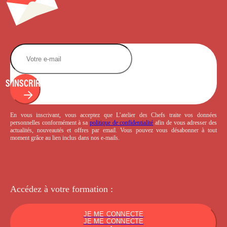
S'INSCRIRE
En vous inscrivant, vous acceptez que L’atelier des Chefs traite vos données
personnelles conformément à sa
politique de confidentialité
afin de vous adresser des
actualités, nouveautés et offres par email. Vous pouvez vous désabonner à tout
moment grâce au lien inclus dans nos e-mails.
Accédez à votre
formation :
JE ME CONNECTE
JE ME CONNECTE