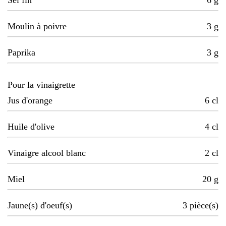
Sel fin
6
g
Moulin à poivre
3
g
Paprika
3
g
Pour la vinaigrette
Jus d'orange
6
cl
Huile d'olive
4
cl
Vinaigre alcool blanc
2
cl
Miel
20
g
Jaune(s) d'oeuf(s)
3
pièce(s)