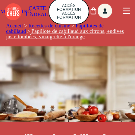
ACCÈS
CARTE
FORMATION
AMBUILDING
ACCÈS
CADEAU
FORMATION
Accueil
>
Recettes de cuisine
>
Papillotes de
cabillaud
>
Papillote de cabillaud aux citrons, endives
juste tombées, vinaigrette à l'orange