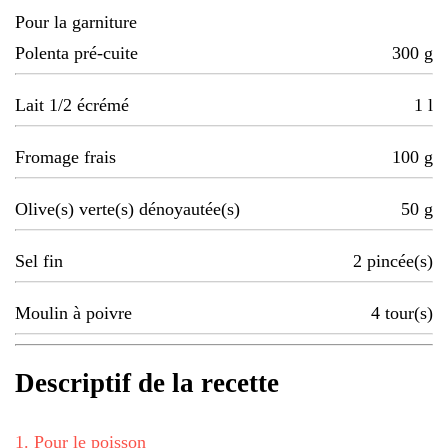
Pour la garniture
Polenta pré-cuite
300
g
Lait 1/2 écrémé
1
l
Fromage frais
100
g
Olive(s) verte(s) dénoyautée(s)
50
g
Sel fin
2
pincée(s)
Moulin à poivre
4
tour(s)
Descriptif de la recette
1
.
Pour le poisson