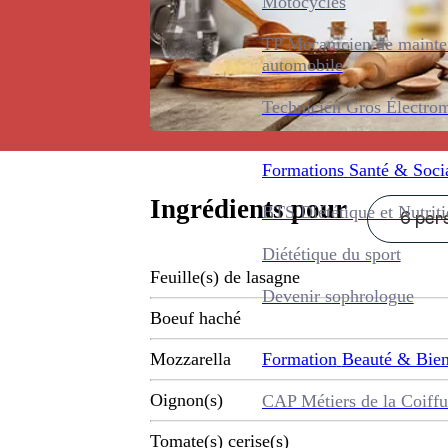
Motocycles
TP Mécanicien de maint
automobile
Technicien Gros Électro
Formations
Santé & Soci
Ingrédients pour
BTS Diététique et Nutrit
6 pers
Diététique du sport
Feuille(s) de lasagne
Devenir sophrologue
Boeuf haché
Formation
Beauté & Bien
Mozzarella
Oignon(s)
CAP Métiers de la Coiffu
Tomate(s) cerise(s)