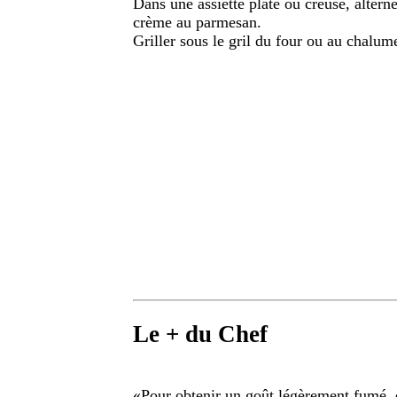
Dans une assiette plate ou creuse, alterne
crème au parmesan.
Griller sous le gril du four ou au chalum
Le + du Chef
«
Pour obtenir un goût légèrement fumé, 