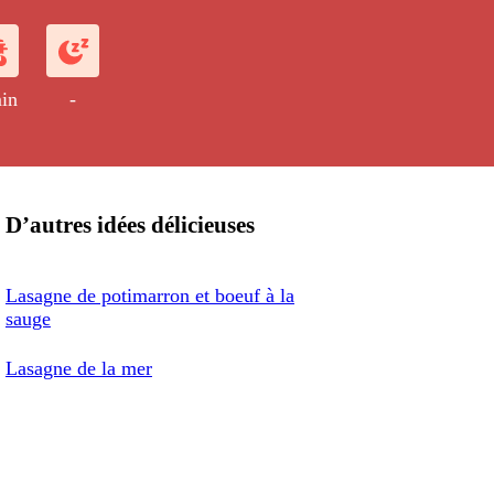
in
-
D’autres idées délicieuses
Lasagne de potimarron et boeuf à la
sauge
Lasagne de la mer