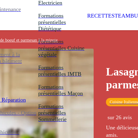
Electricien
intenance
Formations
RECETTES
TEAMBU
présentielles
Diététique
de boeuf et parmesan à la minute
Formations
présentielles
Cuisine
ent à la
végétale
u bâtiment
Formations
Lasagn
présentielles
IMTB
parmes
Formations
présentielles
Maçon
 Réparation
Cuisine Italienn
Formations
icules - Option
présentielles
sur 26 avis
Sommellerie
Une délicieuse
icules -
amis.