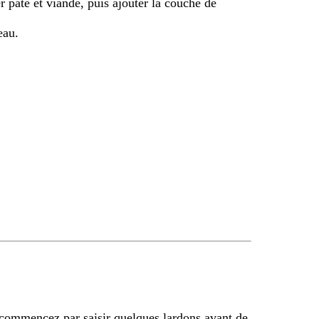
r pâte et viande, puis ajouter la couche de
eau.
commencez par saisir quelques lardons avant de