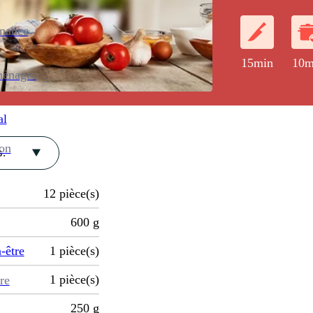
enance
15min
10m
ménager
al
ion
.
12
pièce(s)
600
g
-être
1
pièce(s)
1
pièce(s)
re
250
g