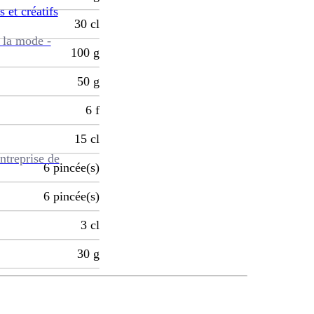
s et créatifs
30
cl
 la mode -
100
g
50
g
6
f
15
cl
ntreprise de
6
pincée(s)
6
pincée(s)
3
cl
30
g