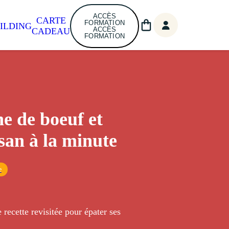
ACCÈS
CARTE
FORMATION
ILDING
ACCÈS
CADEAU
FORMATION
e de boeuf et
an à la minute
e
 recette revisitée pour épater ses