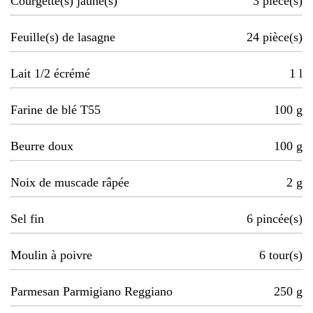
Courgette(s) jaune(s)
3
pièce(s)
Feuille(s) de lasagne
24
pièce(s)
Lait 1/2 écrémé
1
l
Farine de blé T55
100
g
Beurre doux
100
g
Noix de muscade râpée
2
g
Sel fin
6
pincée(s)
Moulin à poivre
6
tour(s)
Parmesan Parmigiano Reggiano
250
g