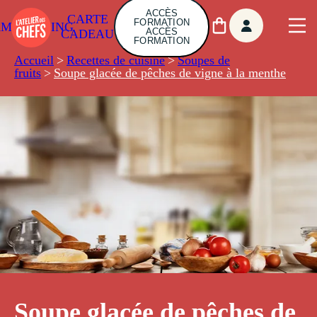
ACCÈS
CARTE
FORMATION
AMBUILDING
ACCÈS
CADEAU
FORMATION
Accueil
>
Recettes de cuisine
>
Soupes de
fruits
>
Soupe glacée de pêches de vigne à la menthe
Soupe glacée de pêches de