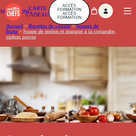
ACCÈS
CARTE
FORMATION
AMBUILDING
ACCÈS
CADEAU
FORMATION
Accueil
>
Recettes de cuisine
>
Soupes de
fruits
>
Soupe de melon et mangue à la coriandre,
siphon poivre