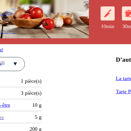
enance
10min
30m
ménager
al
D’aut
ion
.
La tart
1
pièce(s)
Tarte 
3
pièce(s)
-être
10
g
5
g
re
200
g