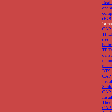
Réali
opéra
comp
(ROC
Forma
CAP 
TP El
d'éq
bâti
TP T
d'ins
main
pisci
BTS 
CAP 
Insta
Sanit
CAP 
Insta
Ther
CAP I