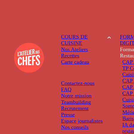
COURS DE
FORM
CUISINE
DIGI
Nos Ateliers
Forma
Recettes
Restau
Carte cadeau
CAP 
TP C
Cuis
CAP P
Contactez-nous
CAP 
FAQ
CAP 
Notre mission
Cuis
Teambuilding
Somm
Recrutement
Métie
Presse
Baris
Espace journalistes
IA da
Nos conseils
resta