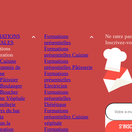
ATIONS
Formations
Ne ratez pas
TALES
présentielles
Inscrivez-vo
tions
Formations
ration
présentielles
Cuisine
Cuisine
Formations
ommis de
présentielles
Pâtisserie
ine
Formations
âtissier
présentielles
Boulanger
Electricien
Boucher
Formations
ine Végétale
présentielles
ellerie
Diététique
rs du bar
Formations
ta
présentielles
Cuisine
ns la
végétale
S'INS
uration
Formations