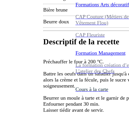
Formations
Arts décoratif
Bière brune
CAP Couture (Métiers de
Beurre doux
Vêtement Flou)
CAP Fleuriste
Descriptif de la recette
Formation
Management
Préchauffer le four à 200 °C.
La formation création d’e
L’atelier des Chefs
Battre les oeufs dans un saladier jusqu'à
alors la crème et la fécule, puis le sucre
soigneusement.
Cours à la carte
Beurrer un moule à tarte et le garnir de p
Enfourner pendant 30 min.
Laisser tiédir avant de servir.