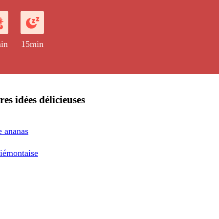
in
15min
res idées délicieuses
e ananas
Piémontaise