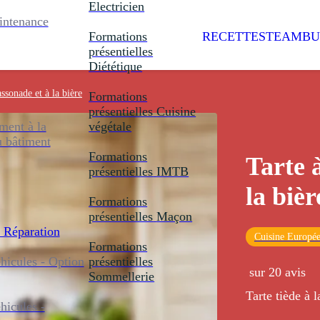
Electricien
intenance
Formations
RECETTES
TEAMBU
présentielles
Diététique
assonade et à la bière
Formations
présentielles
Cuisine
ent à la
végétale
u bâtiment
Formations
Tarte 
présentielles
IMTB
la bièr
Formations
présentielles
Maçon
 Réparation
Cuisine Europé
Formations
icules - Option
présentielles
sur 20 avis
Sommellerie
Tarte tiède à l
icules -