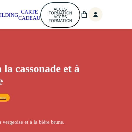
ACCÈS
CARTE
FORMATION
ILDING
ACCÈS
CADEAU
FORMATION
à la cassonade et à
e
enne
a vergeoise et à la bière brune.