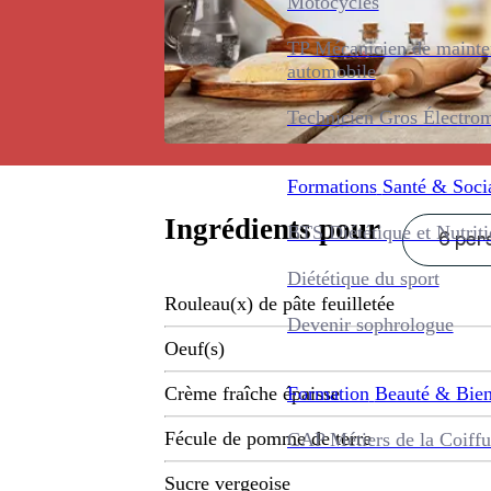
Motocycles
TP Mécanicien de maint
automobile
Technicien Gros Électro
Formations
Santé & Soci
Ingrédients pour
BTS Diététique et Nutrit
6 pers
Diététique du sport
Rouleau(x) de pâte feuilletée
Devenir sophrologue
Oeuf(s)
Formation
Beauté & Bien
Crème fraîche épaisse
Fécule de pomme de terre
CAP Métiers de la Coiffu
Sucre vergeoise