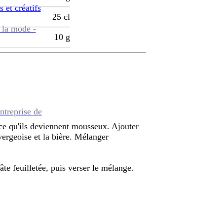
s et créatifs
25
cl
 la mode -
10
g
ntreprise de
 ce qu'ils deviennent mousseux. Ajouter
 vergeoise et la bière. Mélanger
âte feuilletée, puis verser le mélange.