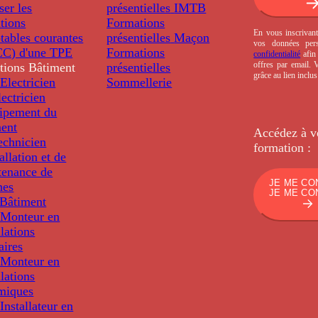
ser les
présentielles
IMTB
tions
Formations
En vous inscrivant
tables courantes
présentielles
Maçon
vos données per
C) d'une TPE
Formations
confidentialité
afin 
offres par email.
tions
Bâtiment
présentielles
grâce au lien inclu
Electricien
Sommellerie
ectricien
uipement du
ment
Accédez à v
echnicien
formation :
tallation et de
tenance de
JE ME CO
nes
JE ME CO
Bâtiment
Monteur en
llations
aires
Monteur en
llations
miques
nstallateur en