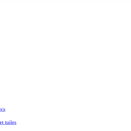
ecs
t tuiles