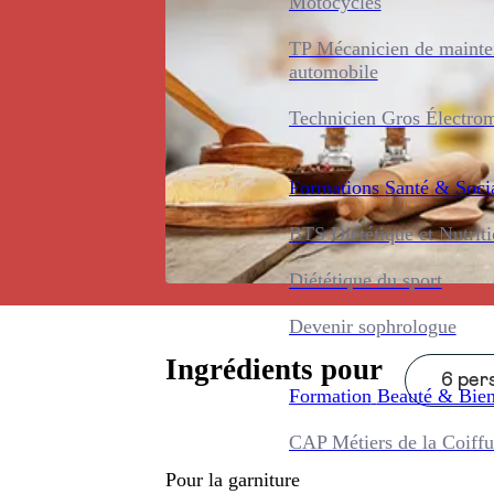
Motocycles
TP Mécanicien de maint
automobile
Technicien Gros Électro
Formations
Santé & Soci
BTS Diététique et Nutrit
Diététique du sport
Devenir sophrologue
Ingrédients pour
6 pers
Formation
Beauté & Bien
CAP Métiers de la Coiffu
Pour la garniture