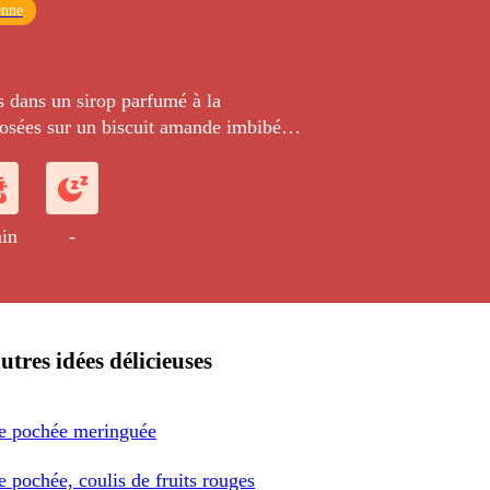
enne
s dans un sirop parfumé à la
sées sur un biscuit amande imbibé
out garni de tuiles au sésame.
in
-
utres idées délicieuses
e pochée meringuée
e pochée, coulis de fruits rouges