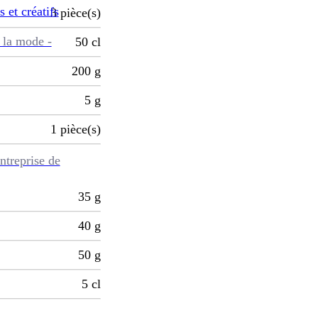
s et créatifs
3
pièce(s)
 la mode -
50
cl
200
g
5
g
1
pièce(s)
ntreprise de
35
g
40
g
50
g
5
cl