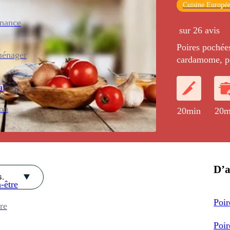
Cuisine Europé
enance
sur 26 avis
Poires pochée
ménager
cardamome, po
de sirop, le t
al
ion
20min
20m
D’a
.
-être
Poir
re
Poir