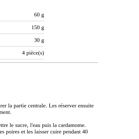
60
g
150
g
30
g
4
pièce(s)
irer la partie centrale. Les réserver ensuite
ement.
ettre le sucre, l'eau puis la cardamome.
es poires et les laisser cuire pendant 40