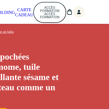
ACCÈS
CARTE
FORMATION
ILDING
ACCÈS
CADEAU
FORMATION
me un baba
 pochées
ome, tuile
illante sésame et
âteau comme un