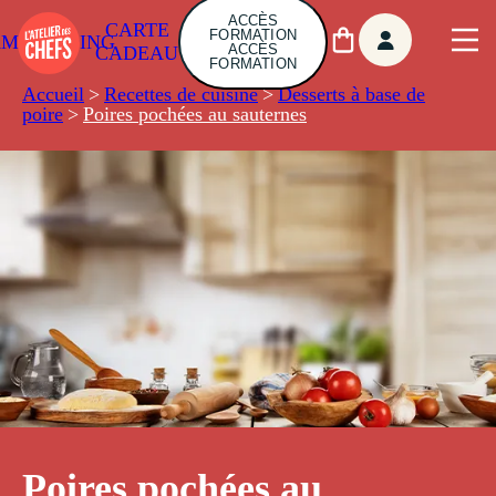
ACCÈS
CARTE
FORMATION
AMBUILDING
ACCÈS
CADEAU
FORMATION
Accueil
>
Recettes de cuisine
>
Desserts à base de
poire
>
Poires pochées au sauternes
Poires pochées au