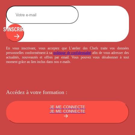
S'INSCRIRE
En vous inscrivant, vous acceptez que L’atelier des Chefs traite vos données
personnelles conformément à sa
politique de confidentialité
afin de vous adresser des
actualités, nouveautés et offres par email. Vous pouvez vous désabonner à tout
moment grâce au lien inclus dans nos e-mails.
Accédez à votre
formation :
JE ME CONNECTE
JE ME CONNECTE