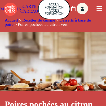
ACCÈS
CARTE
FORMATION
AMBUILDING
ACCÈS
CADEAU
FORMATION
Accueil
>
Recettes de cuisine
>
Desserts à base de
poire
>
Poires pochées au citron vert
Poires pochées au citron