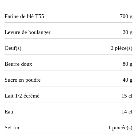
Farine de blé T55
700
g
Levure de boulanger
20
g
Oeuf(s)
2
pièce(s)
Beurre doux
80
g
Sucre en poudre
40
g
Lait 1/2 écrémé
15
cl
Eau
14
cl
Sel fin
1
pincée(s)