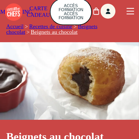
ACCÈS
CARTE
FORMATION
AMBUILDING
ACCÈS
CADEAU
FORMATION
Accueil
>
Recettes de cuisine
>
Beignets
chocolat
>
Beignets au chocolat
Beignets au chocolat