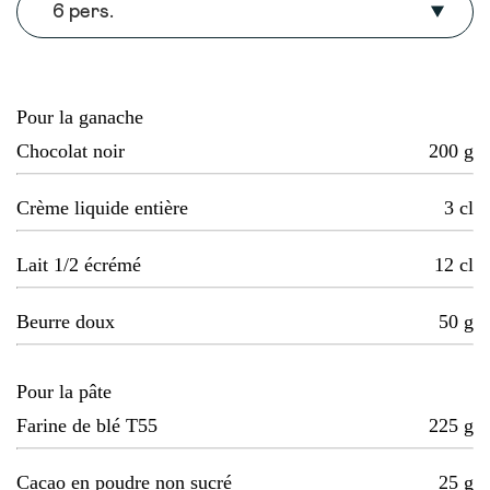
6 pers.
Pour la ganache
Chocolat noir
200
g
Crème liquide entière
3
cl
Lait 1/2 écrémé
12
cl
Beurre doux
50
g
Pour la pâte
Farine de blé T55
225
g
Cacao en poudre non sucré
25
g