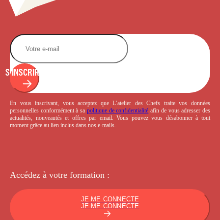
S'INSCRIRE
En vous inscrivant, vous acceptez que L’atelier des Chefs traite vos données
personnelles conformément à sa
politique de confidentialité
afin de vous adresser des
actualités, nouveautés et offres par email. Vous pouvez vous désabonner à tout
moment grâce au lien inclus dans nos e-mails.
Accédez à votre
formation :
JE ME CONNECTE
JE ME CONNECTE