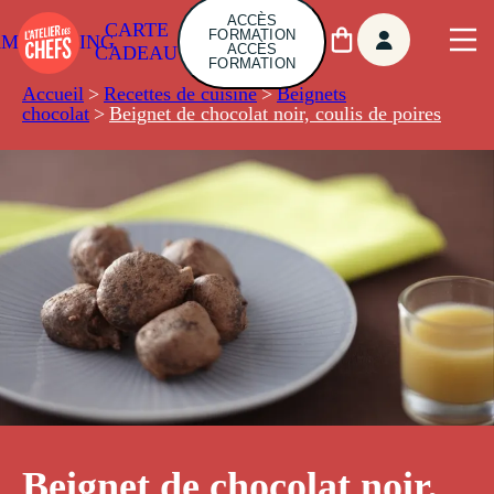
ACCÈS
CARTE
FORMATION
AMBUILDING
ACCÈS
CADEAU
FORMATION
Accueil
>
Recettes de cuisine
>
Beignets
chocolat
>
Beignet de chocolat noir, coulis de poires
Beignet de chocolat noir,