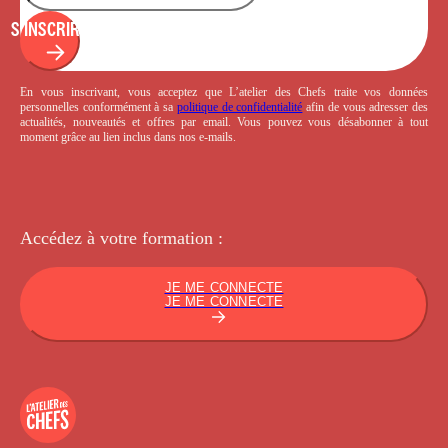
S'INSCRIRE
En vous inscrivant, vous acceptez que L’atelier des Chefs traite vos données
personnelles conformément à sa
politique de confidentialité
afin de vous adresser des
actualités, nouveautés et offres par email. Vous pouvez vous désabonner à tout
moment grâce au lien inclus dans nos e-mails.
Accédez à votre
formation :
JE ME CONNECTE
JE ME CONNECTE