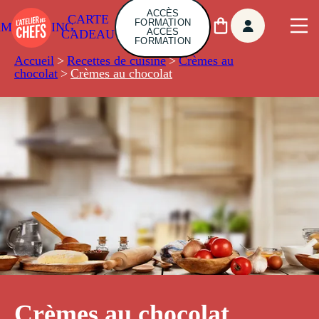
ACCÈS
CARTE
FORMATION
AMBUILDING
ACCÈS
CADEAU
FORMATION
Accueil
>
Recettes de cuisine
>
Crèmes au
chocolat
>
Crèmes au chocolat
Crèmes au chocolat