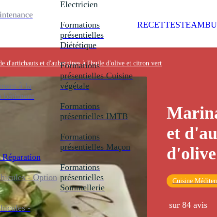
Electricien
intenance
Formations
RECETTES
TEAMBU
présentielles
Diététique
e d'artichauts et d'aubergines à l'huile d'olive et citron vert
Formations
présentielles
Cuisine
ent à la
végétale
u bâtiment
Formations
Marina
présentielles
IMTB
et d'au
Formations
présentielles
Maçon
d'olive
 Réparation
Formations
icules - Option
présentielles
Cuisine Méditer
Sommellerie
sur 84 avis
icules -