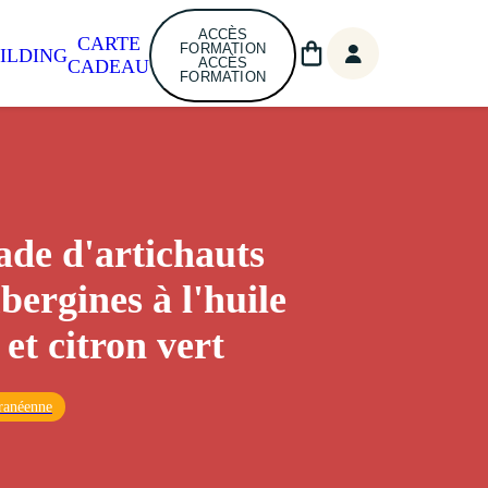
ACCÈS
CARTE
FORMATION
ILDING
ACCÈS
CADEAU
FORMATION
de d'artichauts
bergines à l'huile
 et citron vert
ranéenne