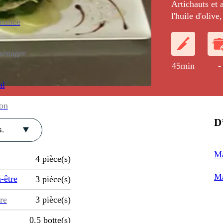
Artichauts et 
l'huile d'oliv
enance
une salade à l
ménager
45min
-
al
ion
D’
.
Ma
4
pièce(s)
Ma
-être
3
pièce(s)
re
3
pièce(s)
0.5
botte(s)