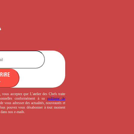
CRIRE
, vous acceptez que L’atelier des Chefs traite
sonnelles conformément à sa
politique de
de vous adresser des actualités, nouveautés et
 Vous pouvez vous désabonner à tout moment
s dans nos e-mails.