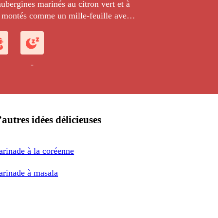
aubergines marinés au citron vert et à
e, montés comme un mille-feuille avec
a coriandre fraîche.
-
autres idées délicieuses
rinade à la coréenne
rinade à masala