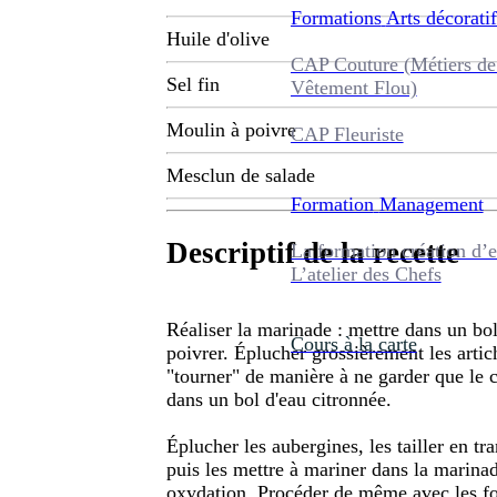
Formations
Arts décoratif
Huile d'olive
CAP Couture (Métiers de
Sel fin
Vêtement Flou)
Moulin à poivre
CAP Fleuriste
Mesclun de salade
Formation
Management
Descriptif de la recette
La formation création d’e
L’atelier des Chefs
Réaliser la marinade : mettre dans un bol l
Cours à la carte
poivrer. Éplucher grossièrement les artic
"tourner" de manière à ne garder que le c
dans un bol d'eau citronnée.
Éplucher les aubergines, les tailler en tr
puis les mettre à mariner dans la marinade
oxydation. Procéder de même avec les fo