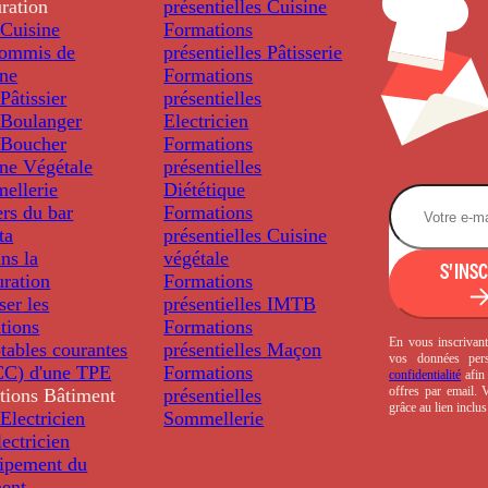
ration
présentielles
Cuisine
Cuisine
Formations
ommis de
présentielles
Pâtisserie
ine
Formations
âtissier
présentielles
Boulanger
Electricien
Boucher
Formations
ine Végétale
présentielles
ellerie
Diététique
rs du bar
Formations
ta
présentielles
Cuisine
ns la
végétale
S'INS
uration
Formations
ser les
présentielles
IMTB
tions
Formations
En vous inscrivant
tables courantes
présentielles
Maçon
vos données per
C) d'une TPE
Formations
confidentialité
afin 
offres par email.
tions
Bâtiment
présentielles
grâce au lien inclu
Electricien
Sommellerie
ectricien
uipement du
ment