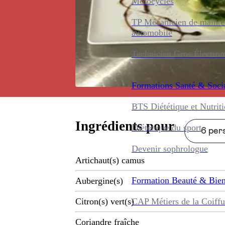
Motocycles
TP Mécanicien de maint
automobile
Technicien Gros Électro
Formations
Santé & Soci
BTS Diététique et Nutrit
Ingrédients pour
Diététique du sport
6 pers
Devenir sophrologue
Artichaut(s) camus
Formation
Beauté & Bien
Aubergine(s)
CAP Métiers de la Coiffu
Citron(s) vert(s)
Coriandre fraîche