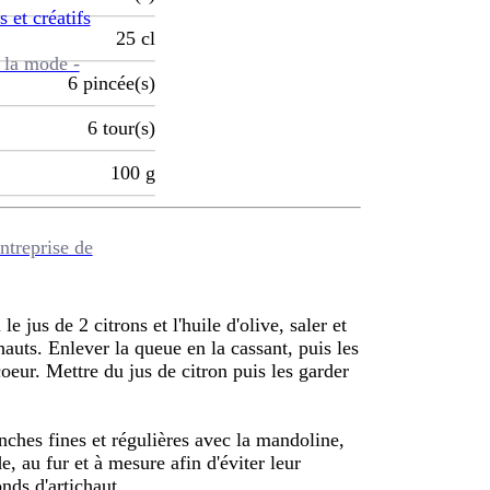
s et créatifs
25
cl
 la mode -
6
pincée(s)
6
tour(s)
100
g
ntreprise de
e jus de 2 citrons et l'huile d'olive, saler et
hauts. Enlever la queue en la cassant, puis les
oeur. Mettre du jus de citron puis les garder
anches fines et régulières avec la mandoline,
, au fur et à mesure afin d'éviter leur
nds d'artichaut.