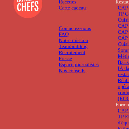
Recettes
Restau
Carte cadeau
CAP 
TP C
Cuis
CAP P
Contactez-nous
CAP 
FAQ
CAP 
Notre mission
Cuis
Teambuilding
Somm
Recrutement
Métie
Presse
Baris
Espace journalistes
IA da
Nos conseils
resta
Réali
opéra
comp
(ROC
Forma
CAP 
TP El
d'éq
bâti