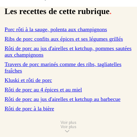
Les recettes de cette rubrique
.
sur 173 avis
Porc rôti à la sauge, polenta aux champignons
Ribs de porc confits aux épices et ses légumes grillés
Rôti de porc au jus d'airelles et ketchup, pommes sautées
aux champignons
sur 61 avis
Travers de porc marinés comme des ribs, tagliatelles
fraîches
sur 236 avis
Kluski et rôti de porc
sur 441 avis
Rôti de porc au 4 épices et au miel
Rôti de porc au jus d'airelles et ketchup au barbecue
sur 333 avis
Rôti de porc à la bière
Voir plus
Voir plus