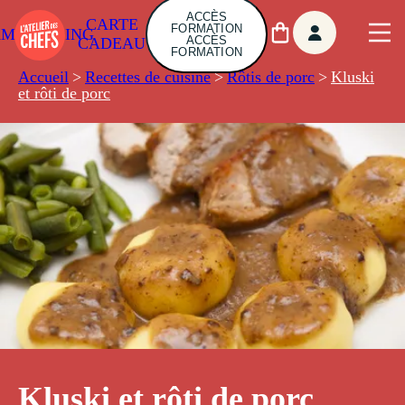
ACCÈS
CARTE
FORMATION
AMBUILDING
ACCÈS
CADEAU
FORMATION
Accueil
>
Recettes de cuisine
>
Rôtis de porc
>
Kluski
et rôti de porc
Kluski et rôti de porc