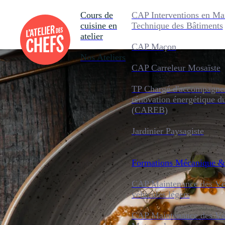
Cours de
CAP Interventions en Ma
cuisine en
Technique des Bâtiments
atelier
CAP Maçon
Nos Ateliers
CAP Carreleur Mosaïste
TP Chargé d'accompagnem
rénovation énergétique d
(CAREB)
Jardinier Paysagiste
Formations
Mécanique &
CAP Maintenance des Véh
véhicules légers
CAP Maintenance des Véh