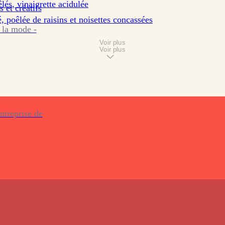
êlés, vinaigrette acidulée
s et créatifs
 poêlée de raisins et noisettes concassées
 la mode -
Voir plus
Voir plus
ntreprise de