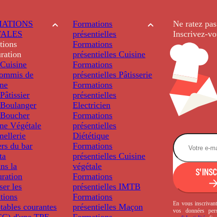
ATIONS
Formations
Ne ratez pas
TALES
présentielles
Inscrivez-vo
tions
Formations
ration
présentielles
Cuisine
Cuisine
Formations
ommis de
présentielles
Pâtisserie
ine
Formations
âtissier
présentielles
Boulanger
Electricien
Boucher
Formations
ine Végétale
présentielles
ellerie
Diététique
rs du bar
Formations
ta
présentielles
Cuisine
ns la
végétale
S'INS
uration
Formations
ser les
présentielles
IMTB
tions
Formations
En vous inscrivant
tables courantes
présentielles
Maçon
vos données per
C) d'une TPE
Formations