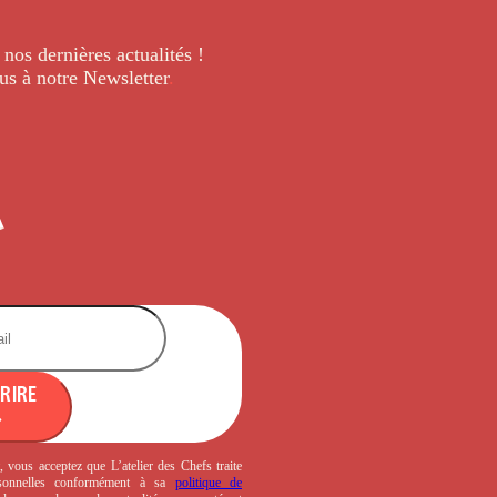
 nos dernières
actualités !
us à notre Newsletter
.
CRIRE
, vous acceptez que L’atelier des Chefs traite
sonnelles conformément à sa
politique de