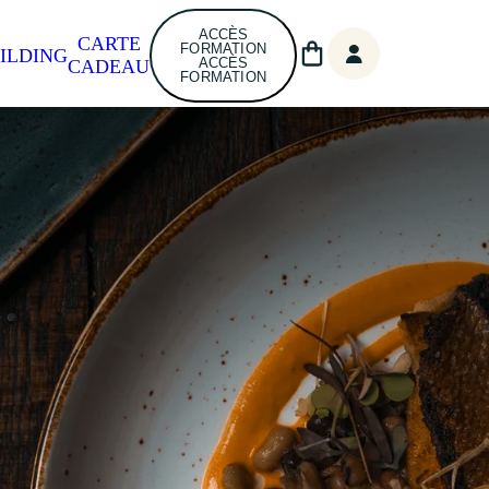
ACCÈS
CARTE
FORMATION
ILDING
ACCÈS
CADEAU
FORMATION