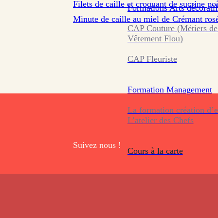
Filets de caille et croquant de sucrine po
Formations
Arts décoratif
Minute de caille au miel de Crémant rosé,
CAP Couture (Métiers de
Vêtement Flou)
CAP Fleuriste
Formation
Management
La formation création d’e
L’atelier des Chefs
Suivez nous !
Cours à la carte