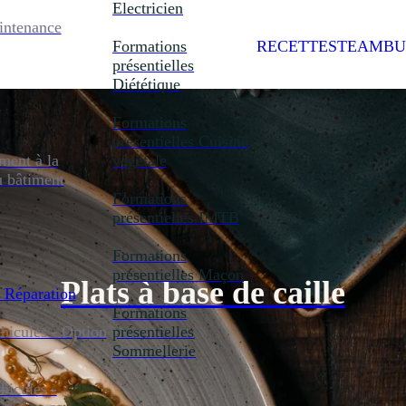
Electricien
intenance
Formations
RECETTES
TEAMBU
présentielles
Diététique
Formations
présentielles
Cuisine
ent à la
végétale
u bâtiment
Formations
présentielles
IMTB
Formations
présentielles
Maçon
Plats à base de caille
 Réparation
Formations
icules - Option
présentielles
Sommellerie
icules -