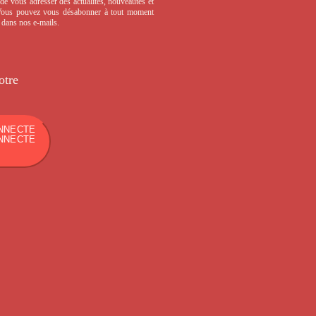
de vous adresser des actualités, nouveautés et
 Vous pouvez vous désabonner à tout moment
s dans nos e-mails.
otre
NNECTE
NNECTE