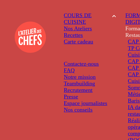
COURS DE
FORM
CUISINE
DIGI
Nos Ateliers
Forma
Recettes
Restau
Carte cadeau
CAP 
TP C
Cuis
CAP P
Contactez-nous
CAP 
FAQ
CAP 
Notre mission
Cuis
Teambuilding
Somm
Recrutement
Métie
Presse
Baris
Espace journalistes
IA da
Nos conseils
resta
Réali
opéra
comp
(ROC