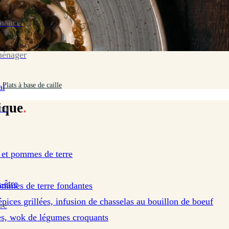
enance
ménager
>
Plats à base de caille
al
ique
.
ion
 et pommes de terre
-être
 pommes de terre fondantes
épices grillées, infusion de chasselas au bouillon de boeuf
re
ces, wok de légumes croquants