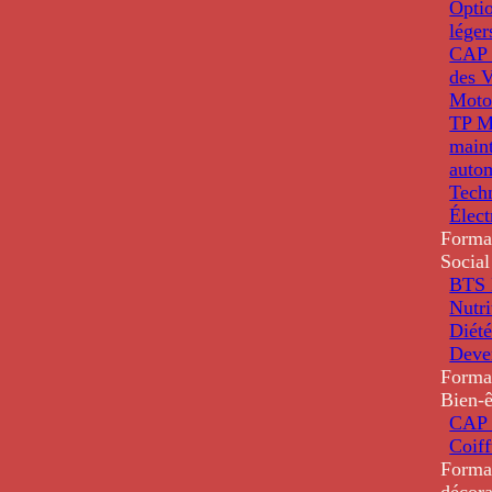
Optio
léger
CAP 
des V
Moto
TP M
main
auto
Tech
Élec
Forma
Social
BTS D
Nutri
Diété
Deve
Forma
Bien-ê
CAP 
Coiff
Forma
décora