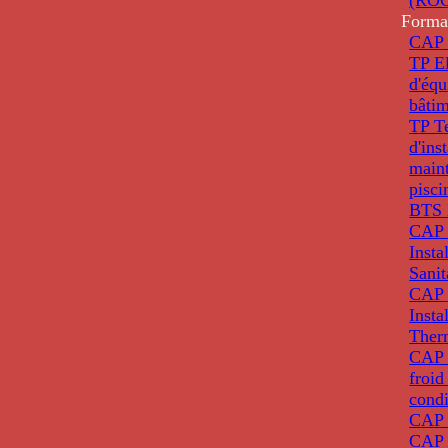
Forma
CAP 
TP El
d'éq
bâti
TP T
d'ins
main
pisci
BTS 
CAP 
Insta
Sanit
CAP 
Insta
Ther
CAP I
froid
condi
CAP 
CAP 