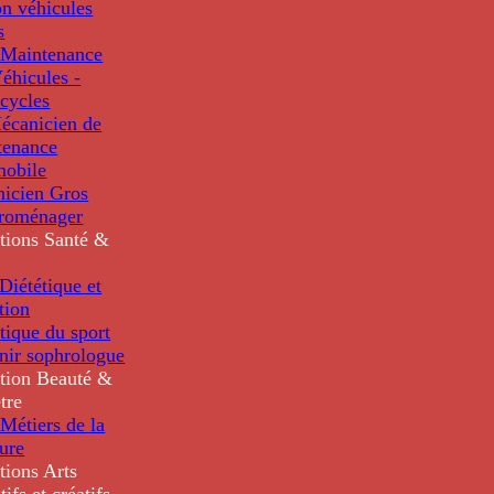
n véhicules
s
Maintenance
éhicules -
cycles
écanicien de
tenance
mobile
nicien Gros
troménager
tions
Santé &
iététique et
tion
tique du sport
nir sophrologue
tion
Beauté &
tre
Métiers de la
ure
tions
Arts
tifs et créatifs