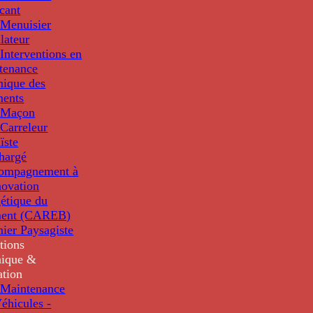
cant
Menuisier
llateur
Interventions en
tenance
nique des
ments
 Maçon
Carreleur
ïste
hargé
compagnement à
novation
étique du
ment (CAREB)
nier Paysagiste
tions
ique &
ation
Maintenance
éhicules -