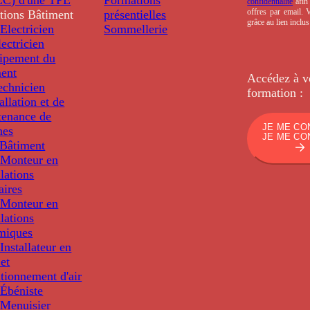
confidentialité
afin 
offres par email.
tions
Bâtiment
présentielles
grâce au lien inclu
Electricien
Sommellerie
ectricien
uipement du
ment
Accédez à v
echnicien
formation :
tallation et de
tenance de
JE ME CO
nes
JE ME CO
Bâtiment
Monteur en
llations
aires
Monteur en
llations
miques
nstallateur en
 et
tionnement d'air
Ébéniste
Menuisier