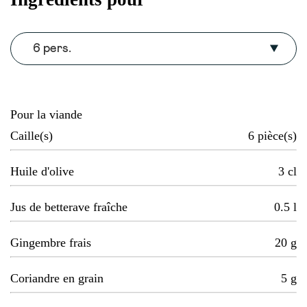
6 pers.
Pour la viande
Caille(s)
6
pièce(s)
Huile d'olive
3
cl
Jus de betterave fraîche
0.5
l
Gingembre frais
20
g
Coriandre en grain
5
g