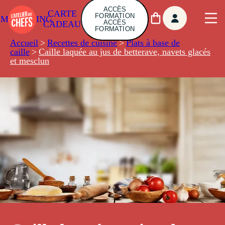
ACCÈS
CARTE
FORMATION
AMBUILDING
ACCÈS
CADEAU
FORMATION
Accueil
>
Recettes de cuisine
>
Plats à base de
caille
>
Caille laquée au jus de betterave, navets glacés
et mesclun