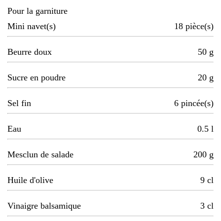
Pour la garniture
Mini navet(s)
18
pièce(s)
Beurre doux
50
g
Sucre en poudre
20
g
Sel fin
6
pincée(s)
Eau
0.5
l
Mesclun de salade
200
g
Huile d'olive
9
cl
Vinaigre balsamique
3
cl