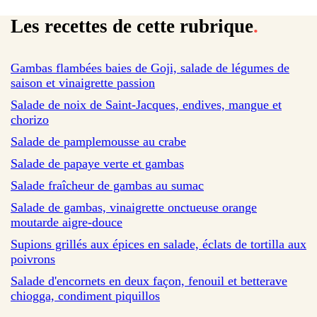
Les recettes de cette rubrique
.
sur 12 avis
Gambas flambées baies de Goji, salade de légumes de
saison et vinaigrette passion
sur 1342 avis
Salade de noix de Saint-Jacques, endives, mangue et
chorizo
sur 264 avis
Salade de pamplemousse au crabe
sur 71 avis
Salade de papaye verte et gambas
sur 113 avis
Salade fraîcheur de gambas au sumac
sur 273 avis
Salade de gambas, vinaigrette onctueuse orange
moutarde aigre-douce
sur 19 avis
Supions grillés aux épices en salade, éclats de tortilla aux
poivrons
sur 1 avis
Salade d'encornets en deux façon, fenouil et betterave
chiogga, condiment piquillos