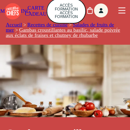
ACCÈS
CARTE
FORMATION
AMBUILDING
ACCÈS
CADEAU
FORMATION
Accueil
>
Recettes de cuisine
>
Salades de fruits de
mer
>
Gambas croustillantes au basilic, salade poivrée
aux éclats de fraises et chutney de rhubarbe