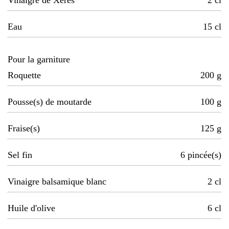
Vinaigre de Xérès
2
cl
Eau
15
cl
Pour la garniture
Roquette
200
g
Pousse(s) de moutarde
100
g
Fraise(s)
125
g
Sel fin
6
pincée(s)
Vinaigre balsamique blanc
2
cl
Huile d'olive
6
cl