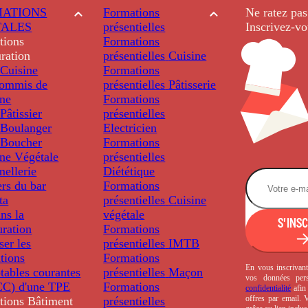
ATIONS
Formations
Ne ratez pas
TALES
présentielles
Inscrivez-vo
tions
Formations
ration
présentielles
Cuisine
Cuisine
Formations
ommis de
présentielles
Pâtisserie
ine
Formations
âtissier
présentielles
Boulanger
Electricien
Boucher
Formations
ine Végétale
présentielles
ellerie
Diététique
rs du bar
Formations
ta
présentielles
Cuisine
ns la
végétale
S'INS
uration
Formations
ser les
présentielles
IMTB
tions
Formations
En vous inscrivant
tables courantes
présentielles
Maçon
vos données per
C) d'une TPE
Formations
confidentialité
afin 
offres par email.
tions
Bâtiment
présentielles