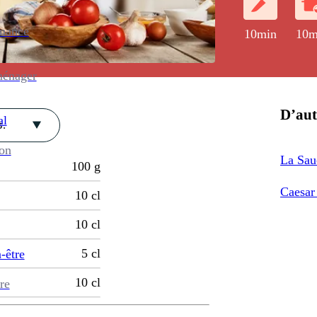
enance
10min
10m
ménager
D’aut
al
.
ion
La Sau
100
g
Caesar 
10
cl
10
cl
5
cl
-être
10
cl
re