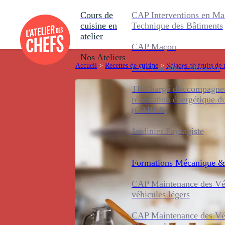
Cours de
CAP Interventions en Ma
cuisine en
Technique des Bâtiments
atelier
CAP Maçon
Nos Ateliers
Accueil
>
Recettes de cuisine
>
Salades de fruits de
CAP Carreleur Mosaïste
TP Chargé d'accompagnem
rénovation énergétique d
(CAREB)
Jardinier Paysagiste
Formations
Mécanique &
CAP Maintenance des Véh
véhicules légers
CAP Maintenance des Véh