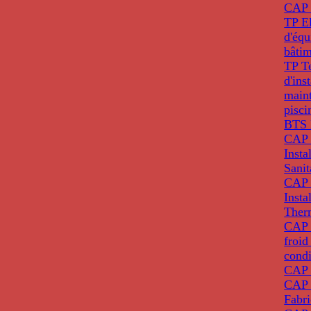
CAP 
TP El
d'éq
bâti
TP T
d'ins
main
pisci
BTS 
CAP 
Insta
Sanit
CAP 
Insta
Ther
CAP I
froid
condi
CAP 
CAP 
Fabri