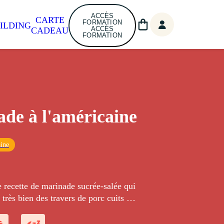
ACCÈS
CARTE
FORMATION
ILDING
ACCÈS
CADEAU
FORMATION
de à l'américaine
ine
 recette de marinade sucrée-salée qui
rès bien des travers de porc cuits au
exemple.