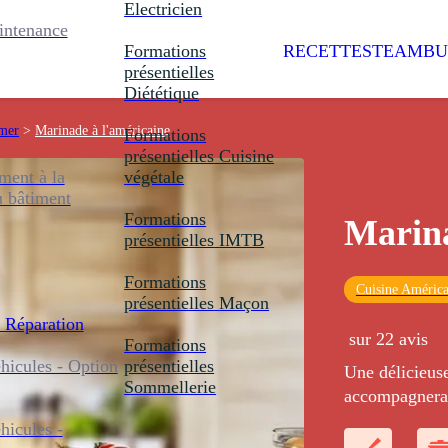
Electricien
intenance
Formations
RECETTES
TEAMBU
présentielles
Diététique
 mer
>
Marinade à l'américaine
Formations
présentielles
Cuisine
ent à la
végétale
u bâtiment
Formations
Marina
présentielles
IMTB
Formations
Cuisine América
présentielles
Maçon
 Réparation
sur 22 avis
Formations
icules - Option
présentielles
Une délicieuse
Sommellerie
accompagnera t
barbecue par 
icules -