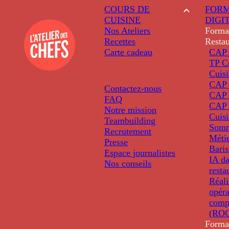
COURS DE
FORM
CUISINE
DIGI
Nos Ateliers
Forma
Recettes
Restau
Carte cadeau
CAP 
TP C
Cuis
CAP P
Contactez-nous
CAP 
FAQ
CAP 
Notre mission
Cuis
Teambuilding
Somm
Recrutement
Métie
Presse
Baris
Espace journalistes
IA da
Nos conseils
resta
Réali
opéra
comp
(ROC
Forma