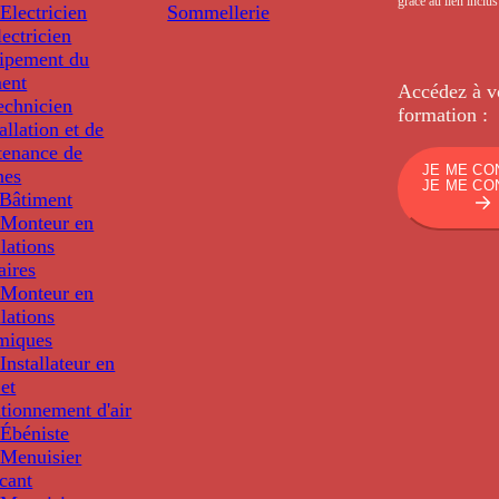
grâce au lien inclu
Electricien
Sommellerie
ectricien
uipement du
ment
Accédez à v
echnicien
formation :
tallation et de
tenance de
JE ME CO
nes
JE ME CO
Bâtiment
Monteur en
llations
aires
Monteur en
llations
miques
nstallateur en
 et
tionnement d'air
Ébéniste
Menuisier
cant