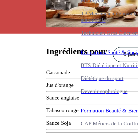
Motocycles
TP Mécanicien de maint
automobile
Technicien Gros Électro
Ingrédients pour
Formations
Santé & Soci
6 pers
BTS Diététique et Nutrit
Cassonade
Diététique du sport
Jus d'orange
Devenir sophrologue
Sauce anglaise
Tabasco rouge
Formation
Beauté & Bien
Sauce Soja
CAP Métiers de la Coiffu