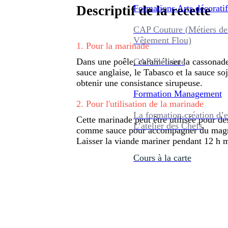
Formations
Arts décoratif
Descriptif de la recette
CAP Couture (Métiers de
Vêtement Flou)
1
.
Pour la marinade
CAP Fleuriste
Dans une poêle, caraméliser la cassonade 
sauce anglaise, le Tabasco et la sauce so
obtenir une consistance sirupeuse.
Formation
Management
2
.
Pour l'utilisation de la marinade
La formation création d’e
Cette marinade peut être utilisée pour des
L’atelier des Chefs
comme sauce pour accompagner du magret
Laisser la viande mariner pendant 12 h 
Cours à la carte